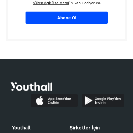
bülten Açık Rıza Metni
''ni kabul ediyorum.
Abone Ol
Youthall
Şirketler İçin