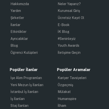
Hakkımızda
Neler Yaparız?
Yardım
Kurumsal Giriş
Şirketler
Ücretsiz Kayıt Ol
İlanlar
E-Book
Etkinlikler
İK Blog
Ayrıcalıklar
#Seninleyiz
Blog
Youth Awards
Öğrenci Kulüpleri
İletişime Geçin
Popüler İlanlar
Popüler Aramalar
İşe Alım Programları
Kariyer Tavsiyeleri
Yeni Mezun İş İlanları
Özgeçmiş
İstanbul İş İlanları
Mülakat
İş İlanları
Humanspire
Staj İlanları
İlham