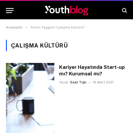
»
Anasayfa
Posts Tagged "çalışma kültürü"
ÇALIŞMA KÜLTÜRÜ
Kariyer Hayatında Start-up
mı? Kurumsal mı?
Yazar:
Esat Tışlı
19 Mart 2021