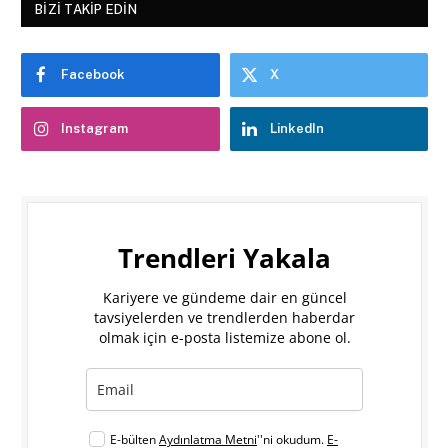
BIZI TAKIP EDIN
Facebook
X
Instagram
LinkedIn
Trendleri Yakala
Kariyere ve gündeme dair en güncel
tavsiyelerden ve trendlerden haberdar
olmak için e-posta listemize abone ol.
E-bülten
Aydınlatma Metni
''ni okudum.
E-