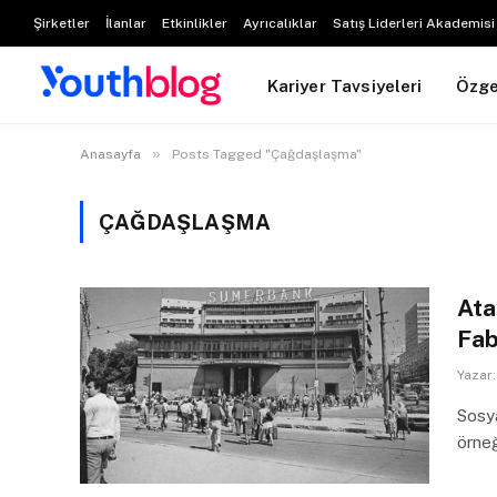
Şirketler
İlanlar
Etkinlikler
Ayrıcalıklar
Satış Liderleri Akademisi
Kariyer Tavsiyeleri
Özg
»
Anasayfa
Posts Tagged "Çağdaşlaşma"
ÇAĞDAŞLAŞMA
Ata
Fab
Yazar:
Sosya
örneğ