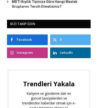
MBTI Kişilik Tipinize Göre Hangi Meslek
Gruplarını Tercih Etmelisiniz?
BIZI TAKIP EDIN
Facebook
X
Instagram
LinkedIn
Trendleri Yakala
Kariyere ve gündeme dair en
güncel tavsiyelerden ve
trendlerden haberdar olmak için e-
posta listemize abone ol.