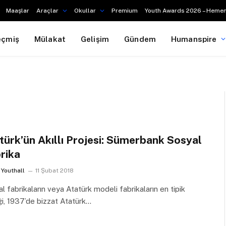
Maaşlar
Araçlar
Okullar
Premium
Youth Awards 2026 – Hemen
eçmiş
Mülakat
Gelişim
Gündem
Humanspire
türk’ün Akıllı Projesi: Sümerbank Sosyal
rika
Youthall
11 Şubat 2018
l fabrikaların veya Atatürk modeli fabrikaların en tipik
i, 1937’de bizzat Atatürk…