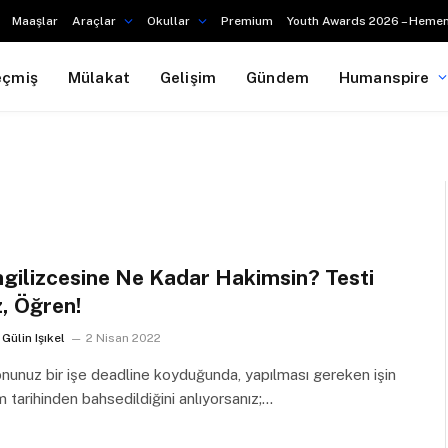
Maaşlar
Araçlar
Okullar
Premium
Youth Awards 2026 – Hemen
eçmiş
Mülakat
Gelişim
Gündem
Humanspire
İngilizcesine Ne Kadar Hakimsin? Testi
, Öğren!
Gülin Işıkel
2 Nisan 2022
nunuz bir işe deadline koyduğunda, yapılması gereken işin
m tarihinden bahsedildiğini anlıyorsanız;…