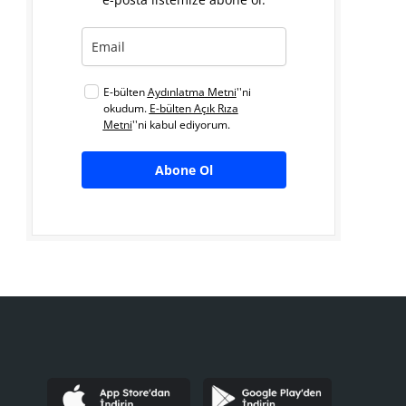
E-bülten
Aydınlatma Metni
''ni
okudum.
E-bülten Açık Rıza
Metni
''ni kabul ediyorum.
Abone Ol