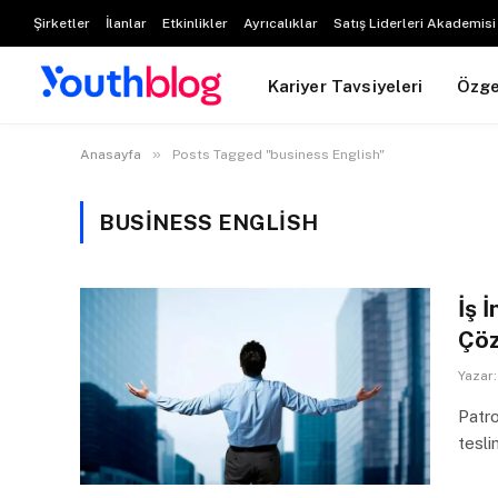
Şirketler
İlanlar
Etkinlikler
Ayrıcalıklar
Satış Liderleri Akademisi
Kariyer Tavsiyeleri
Özg
»
Anasayfa
Posts Tagged "business English"
BUSINESS ENGLISH
İş 
Çöz
Yazar:
Patro
tesli