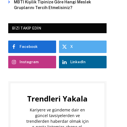
MBTI Kişilik Tipinize Göre Hangi Meslek
Gruplarını Tercih Etmelisiniz?
BIZI TAKIP EDIN
Facebook
X
Instagram
LinkedIn
Trendleri Yakala
Kariyere ve gündeme dair en
güncel tavsiyelerden ve
trendlerden haberdar olmak için
e-posta listemize abone ol.