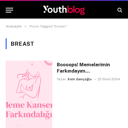
»
Anasayfa
Posts Tagged "breast"
BREAST
Boooops! Memelerimin
Farkındayım…
Yazar:
İrem Gençoğlu
22 Ekim 2024