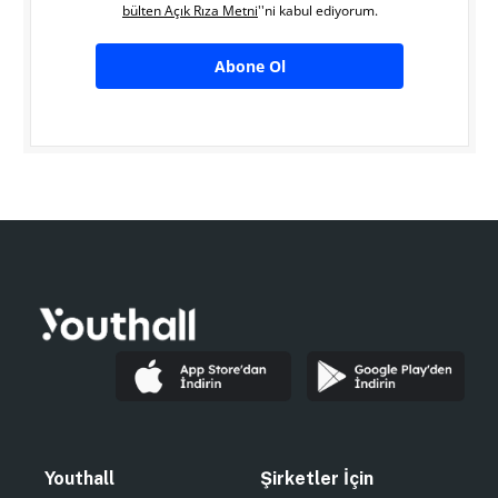
bülten Açık Rıza Metni
''ni kabul ediyorum.
Abone Ol
Youthall
Şirketler İçin