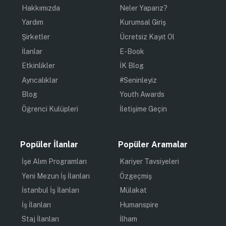
Hakkımızda
Neler Yaparız?
Yardım
Kurumsal Giriş
Şirketler
Ücretsiz Kayıt Ol
İlanlar
E-Book
Etkinlikler
İK Blog
Ayrıcalıklar
#Seninleyiz
Blog
Youth Awards
Öğrenci Kulüpleri
İletişime Geçin
Popüler İlanlar
Popüler Aramalar
İşe Alım Programları
Kariyer Tavsiyeleri
Yeni Mezun İş İlanları
Özgeçmiş
İstanbul İş İlanları
Mülakat
İş İlanları
Humanspire
Staj İlanları
İlham