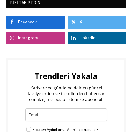
BIZI TAKIP EDIN
Facebook
X
Instagram
LinkedIn
Trendleri Yakala
Kariyere ve gündeme dair en güncel
tavsiyelerden ve trendlerden haberdar
olmak için e-posta listemize abone ol.
E-bülten
Aydınlatma Metni
''ni okudum.
E-