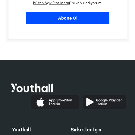
bülten Açık Rıza Metni
''ni kabul ediyorum.
Abone Ol
Youthall
Şirketler İçin