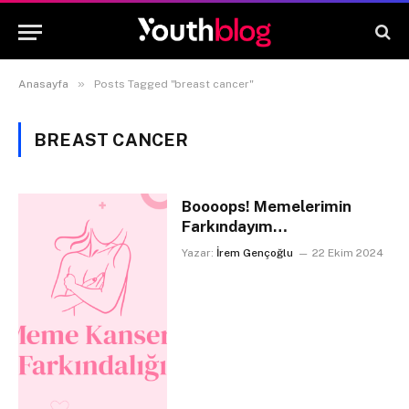
»
Anasayfa
Posts Tagged "breast cancer"
BREAST CANCER
Boooops! Memelerimin
Farkındayım…
Yazar:
İrem Gençoğlu
22 Ekim 2024