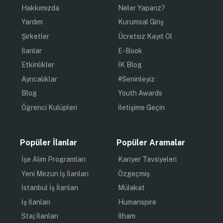
Hakkımızda
Neler Yaparız?
Yardım
Kurumsal Giriş
Şirketler
Ücretsiz Kayıt Ol
İlanlar
E-Book
Etkinlikler
İK Blog
Ayrıcalıklar
#Seninleyiz
Blog
Youth Awards
Öğrenci Kulüpleri
İletişime Geçin
Popüler İlanlar
Popüler Aramalar
İşe Alım Programları
Kariyer Tavsiyeleri
Yeni Mezun İş İlanları
Özgeçmiş
İstanbul İş İlanları
Mülakat
İş İlanları
Humanspire
Staj İlanları
İlham