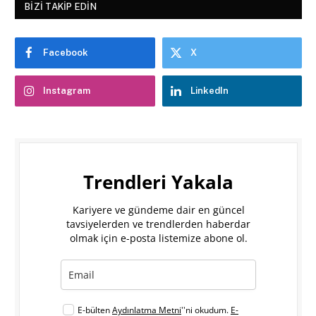
BIZI TAKIP EDIN
Facebook
X
Instagram
LinkedIn
Trendleri Yakala
Kariyere ve gündeme dair en güncel
tavsiyelerden ve trendlerden haberdar
olmak için e-posta listemize abone ol.
E-bülten
Aydınlatma Metni
''ni okudum.
E-