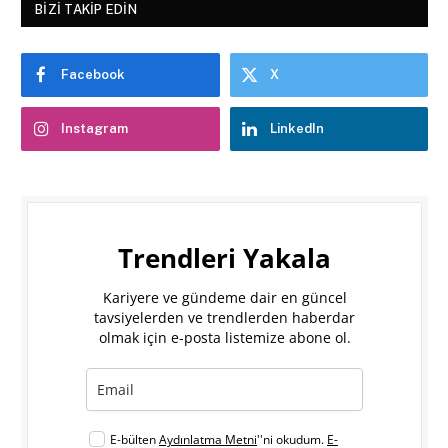
BIZI TAKIP EDIN
Facebook
X
Instagram
LinkedIn
Trendleri Yakala
Kariyere ve gündeme dair en güncel
tavsiyelerden ve trendlerden haberdar
olmak için e-posta listemize abone ol.
E-bülten
Aydınlatma Metni
''ni okudum.
E-