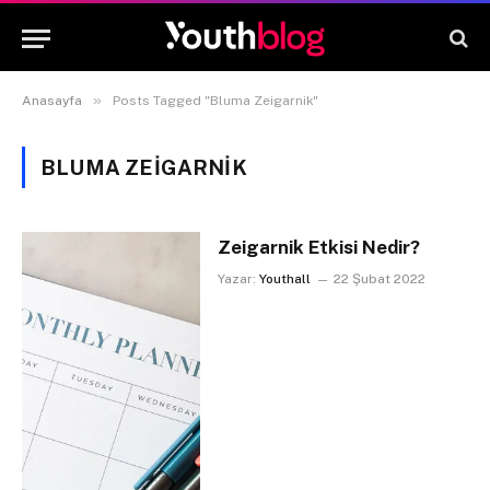
»
Anasayfa
Posts Tagged "Bluma Zeigarnik"
BLUMA ZEIGARNIK
Zeigarnik Etkisi Nedir?
Yazar:
Youthall
22 Şubat 2022