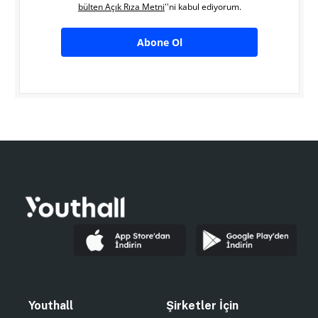
bülten Açık Rıza Metni
''ni kabul ediyorum.
Abone Ol
Youthall
Şirketler İçin