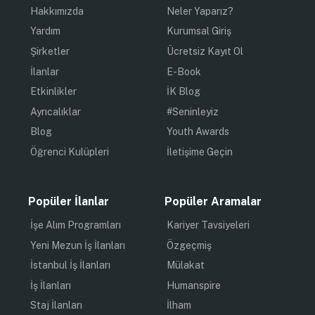
Hakkımızda
Neler Yaparız?
Yardım
Kurumsal Giriş
Şirketler
Ücretsiz Kayıt Ol
İlanlar
E-Book
Etkinlikler
İK Blog
Ayrıcalıklar
#Seninleyiz
Blog
Youth Awards
Öğrenci Kulüpleri
İletişime Geçin
Popüler İlanlar
Popüler Aramalar
İşe Alım Programları
Kariyer Tavsiyeleri
Yeni Mezun İş İlanları
Özgeçmiş
İstanbul İş İlanları
Mülakat
İş İlanları
Humanspire
Staj İlanları
İlham