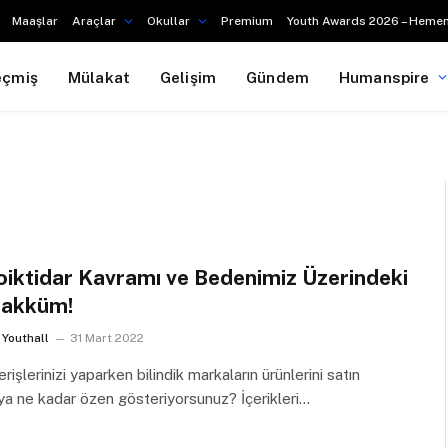
Maaşlar
Araçlar
Okullar
Premium
Youth Awards 2026 – Hemen
eçmiş
Mülakat
Gelişim
Gündem
Humanspire
oiktidar Kavramı ve Bedenimiz Üzerindeki
hakküm!
Youthall
31 Mart 2022
erişlerinizi yaparken bilindik markaların ürünlerini satın
a ne kadar özen gösteriyorsunuz? İçerikleri…