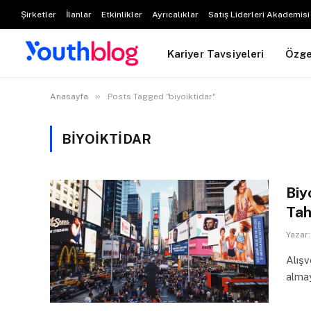
Şirketler
İlanlar
Etkinlikler
Ayrıcalıklar
Satış Liderleri Akademisi
Kariyer Tavsiyeleri
Özg
»
Anasayfa
Posts Tagged "biyoiktidar"
BIYOIKTIDAR
Biy
Ta
Yazar:
Alışv
almay