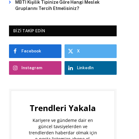
MBTI Kişilik Tipinize Göre Hangi Meslek
Gruplarını Tercih Etmelisiniz?
BIZI TAKIP EDIN
Facebook
X
Instagram
LinkedIn
Trendleri Yakala
Kariyere ve gündeme dair en
güncel tavsiyelerden ve
trendlerden haberdar olmak için
e-posta listemize abone ol.