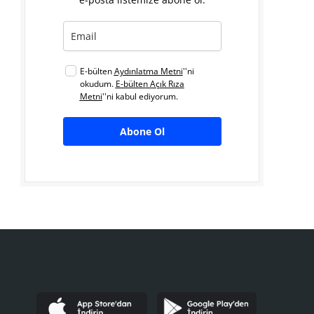
E-bülten
Aydınlatma Metni
''ni
okudum.
E-bülten Açık Rıza
Metni
''ni kabul ediyorum.
Abone Ol