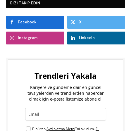
BIZI TAKIP EDIN
Facebook
X
Instagram
LinkedIn
Trendleri Yakala
Kariyere ve gündeme dair en güncel
tavsiyelerden ve trendlerden haberdar
olmak için e-posta listemize abone ol.
E-bülten
Aydınlatma Metni
''ni okudum.
E-