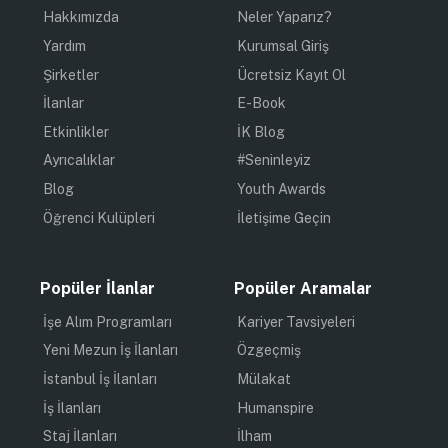
Hakkımızda
Neler Yaparız?
Yardım
Kurumsal Giriş
Şirketler
Ücretsiz Kayıt Ol
İlanlar
E-Book
Etkinlikler
İK Blog
Ayrıcalıklar
#Seninleyiz
Blog
Youth Awards
Öğrenci Kulüpleri
İletişime Geçin
Popüler İlanlar
Popüler Aramalar
İşe Alım Programları
Kariyer Tavsiyeleri
Yeni Mezun İş İlanları
Özgeçmiş
İstanbul İş İlanları
Mülakat
İş İlanları
Humanspire
Staj İlanları
İlham