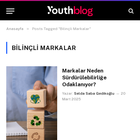
»
Anasayfa
Posts Tagged "Bilinçli Markalar"
BILINÇLI MARKALAR
Markalar Neden
Sürdürülebilirliğe
Odaklanıyor?
Yazar:
Selda Saba Gedikoğlu
20
Mart 2025