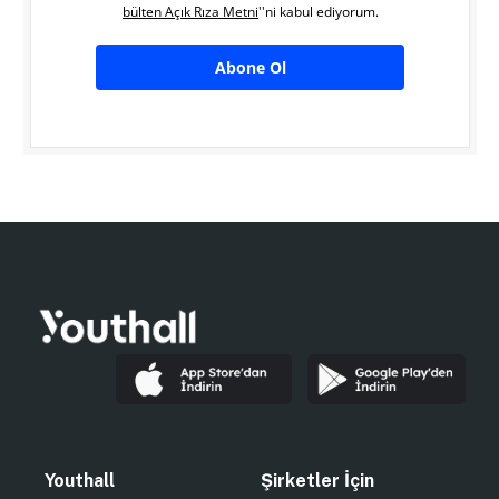
bülten Açık Rıza Metni
''ni kabul ediyorum.
Abone Ol
Youthall
Şirketler İçin