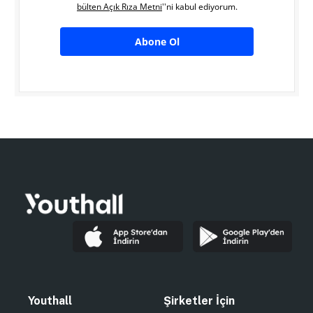
bülten Açık Rıza Metni
''ni kabul ediyorum.
Abone Ol
Youthall
Şirketler İçin