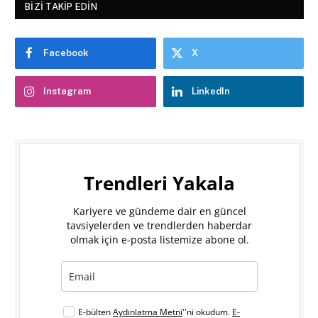
BIZI TAKIP EDIN
Facebook
X
Instagram
LinkedIn
Trendleri Yakala
Kariyere ve gündeme dair en güncel
tavsiyelerden ve trendlerden haberdar
olmak için e-posta listemize abone ol.
E-bülten
Aydınlatma Metni
''ni okudum.
E-