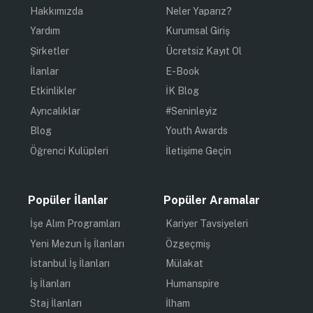
Hakkımızda
Neler Yaparız?
Yardım
Kurumsal Giriş
Şirketler
Ücretsiz Kayıt Ol
İlanlar
E-Book
Etkinlikler
İK Blog
Ayrıcalıklar
#Seninleyiz
Blog
Youth Awards
Öğrenci Kulüpleri
İletişime Geçin
Popüler İlanlar
Popüler Aramalar
İşe Alım Programları
Kariyer Tavsiyeleri
Yeni Mezun İş İlanları
Özgeçmiş
İstanbul İş İlanları
Mülakat
İş İlanları
Humanspire
Staj İlanları
İlham