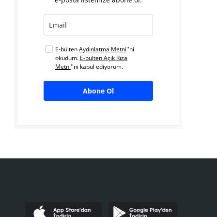
E-bülten
Aydınlatma Metni
''ni
okudum.
E-bülten Açık Rıza
Metni
''ni kabul ediyorum.
Abone Ol