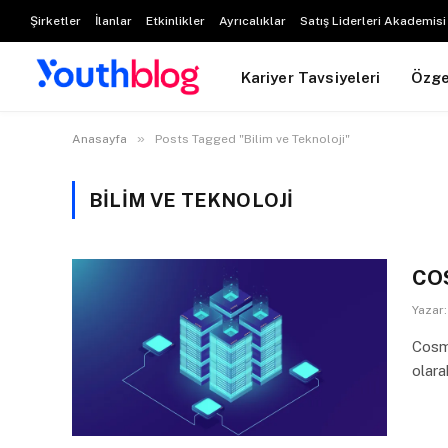
Şirketler
İlanlar
Etkinlikler
Ayrıcalıklar
Satış Liderleri Akademisi
Kariyer Tavsiyeleri
Özg
»
Anasayfa
Posts Tagged "Bilim ve Teknoloji"
BILIM VE TEKNOLOJI
COS
Yazar:
Cosmo
olar