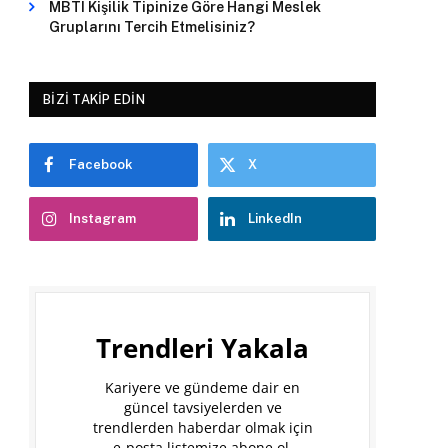
MBTI Kişilik Tipinize Göre Hangi Meslek
Gruplarını Tercih Etmelisiniz?
BIZI TAKIP EDIN
Facebook
X
Instagram
LinkedIn
Trendleri Yakala
Kariyere ve gündeme dair en
güncel tavsiyelerden ve
trendlerden haberdar olmak için
e-posta listemize abone ol.