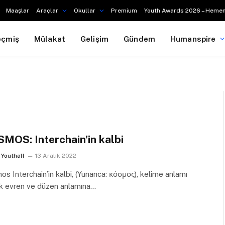
Maaşlar
Araçlar
Okullar
Premium
Youth Awards 2026 – Hemen
eçmiş
Mülakat
Gelişim
Gündem
Humanspire
MOS: Interchain’in kalbi
Youthall
13 Aralık 2022
s Interchain’in kalbi, (Yunanca: κόσμος), kelime anlamı
ak evren ve düzen anlamına…