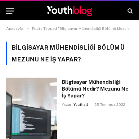
»
Anasayfa
Posts Tagged "Bilgisayar Mühendisliği Bölümü Mezunu Ne İş Yapar?"
BILGISAYAR MÜHENDISLIĞI BÖLÜMÜ
MEZUNU NE İŞ YAPAR?
Bilgisayar Mühendisliği
Bölümü Nedir? Mezunu Ne
İş Yapar?
Yazar:
Youthall
25 Temmuz 2022