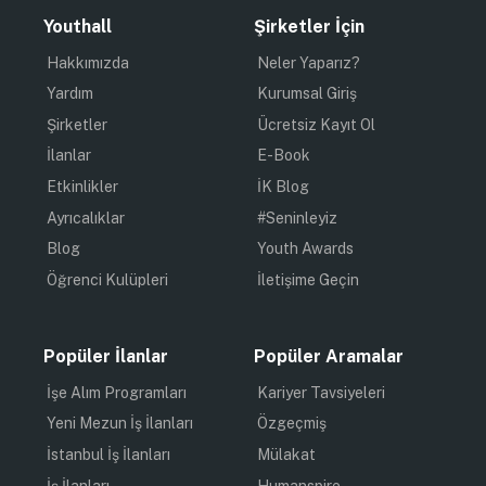
Youthall
Şirketler İçin
Hakkımızda
Neler Yaparız?
Yardım
Kurumsal Giriş
Şirketler
Ücretsiz Kayıt Ol
İlanlar
E-Book
Etkinlikler
İK Blog
Ayrıcalıklar
#Seninleyiz
Blog
Youth Awards
Öğrenci Kulüpleri
İletişime Geçin
Popüler İlanlar
Popüler Aramalar
İşe Alım Programları
Kariyer Tavsiyeleri
Yeni Mezun İş İlanları
Özgeçmiş
İstanbul İş İlanları
Mülakat
İş İlanları
Humanspire