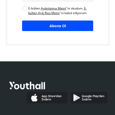
E-bülten
Aydınlatma Metni
''ni okudum.
E-
bülten Açık Rıza Metni
''ni kabul ediyorum.
Abone Ol