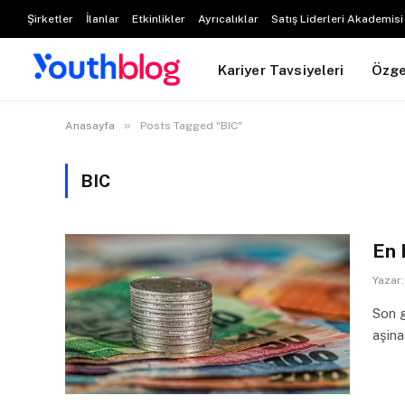
Şirketler
İlanlar
Etkinlikler
Ayrıcalıklar
Satış Liderleri Akademisi
Kariyer Tavsiyeleri
Özg
»
Anasayfa
Posts Tagged "BIC"
BIC
En 
Yazar:
Son 
aşina