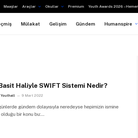
Maaşlar
Araçlar
Okullar
Premium
Youth Awards 2026 – Hemen
eçmiş
Mülakat
Gelişim
Gündem
Humanspire
Basit Haliyle SWIFT Sistemi Nedir?
Youthall
9 Mart 2022
günlerde gündem dolayısıyla neredeyse hepimizin ismine
 olduğu bir konu bu:…