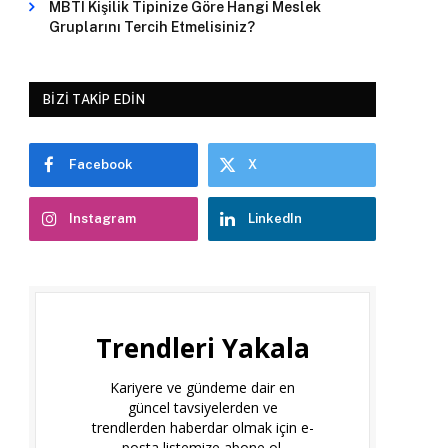
MBTI Kişilik Tipinize Göre Hangi Meslek
Gruplarını Tercih Etmelisiniz?
BIZI TAKIP EDIN
Facebook
X
Instagram
LinkedIn
Trendleri Yakala
Kariyere ve gündeme dair en
güncel tavsiyelerden ve
trendlerden haberdar olmak için e-
posta listemize abone ol.