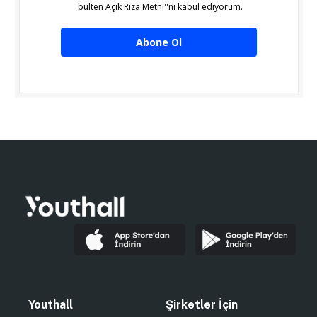
bülten Açık Rıza Metni
''ni kabul ediyorum.
Abone Ol
Youthall
Şirketler İçin