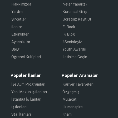
Hakkımızda
Neler Yaparız?
Yardım
Kurumsal Giriş
Şirketler
Ücretsiz Kayıt Ol
İlanlar
E-Book
Etkinlikler
İK Blog
Ayrıcalıklar
#Seninleyiz
Blog
Youth Awards
Öğrenci Kulüpleri
İletişime Geçin
Popüler İlanlar
Popüler Aramalar
İşe Alım Programları
Kariyer Tavsiyeleri
Yeni Mezun İş İlanları
Özgeçmiş
İstanbul İş İlanları
Mülakat
İş İlanları
Humanspire
Staj İlanları
İlham