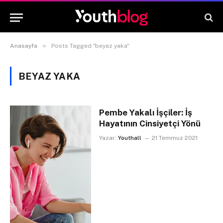
»
Anasayfa
Posts Tagged "beyaz yaka"
BEYAZ YAKA
Pembe Yakalı İşçiler: İş
Hayatının Cinsiyetçi Yönü
Yazar:
Youthall
21 Temmuz 2021