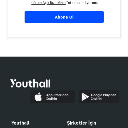
bülten Açık Rıza Metni
''ni kabul ediyorum.
Abone Ol
Youthall
Şirketler İçin