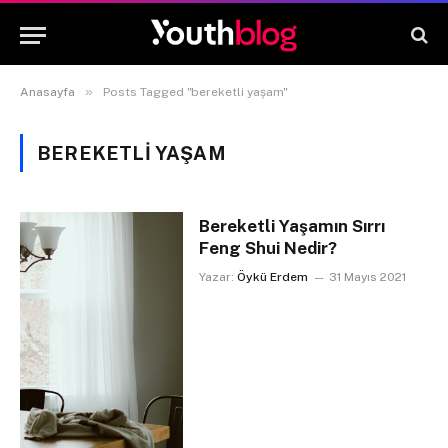
»
Anasayfa
Posts Tagged "bereketli yaşam"
BEREKETLI YAŞAM
Bereketli Yaşamın Sırrı
Feng Shui Nedir?
Yazar:
Öykü Erdem
31 Mayıs 2021