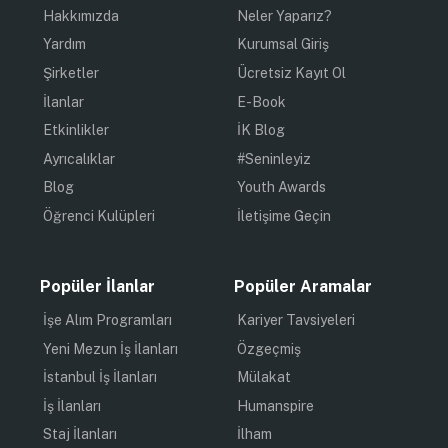
Hakkımızda
Neler Yaparız?
Yardım
Kurumsal Giriş
Şirketler
Ücretsiz Kayıt Ol
İlanlar
E-Book
Etkinlikler
İK Blog
Ayrıcalıklar
#Seninleyiz
Blog
Youth Awards
Öğrenci Kulüpleri
İletişime Geçin
Popüler İlanlar
Popüler Aramalar
İşe Alım Programları
Kariyer Tavsiyeleri
Yeni Mezun İş İlanları
Özgeçmiş
İstanbul İş İlanları
Mülakat
İş İlanları
Humanspire
Staj İlanları
İlham