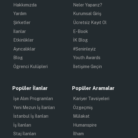
Hakkımızda
Neler Yaparız?
Yardım
Kurumsal Giriş
Şirketler
Ücretsiz Kayıt Ol
İlanlar
E-Book
Etkinlikler
İK Blog
Ayrıcalıklar
#Seninleyiz
Blog
Youth Awards
Öğrenci Kulüpleri
İletişime Geçin
Popüler İlanlar
Popüler Aramalar
İşe Alım Programları
Kariyer Tavsiyeleri
Yeni Mezun İş İlanları
Özgeçmiş
İstanbul İş İlanları
Mülakat
İş İlanları
Humanspire
Staj İlanları
İlham