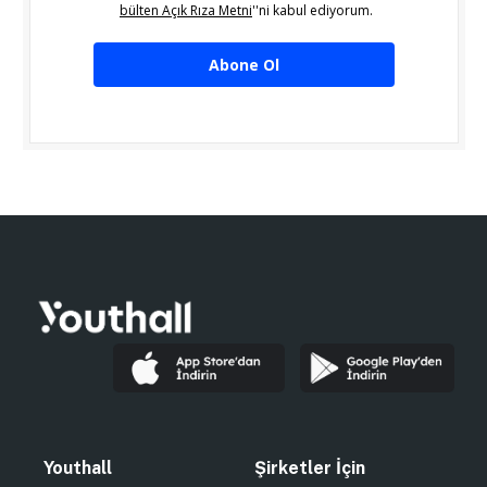
bülten Açık Rıza Metni
''ni kabul ediyorum.
Abone Ol
Youthall
Şirketler İçin