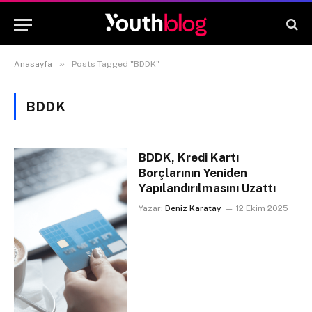
»
Anasayfa
Posts Tagged "BDDK"
BDDK
BDDK, Kredi Kartı
Borçlarının Yeniden
Yapılandırılmasını Uzattı
Yazar:
Deniz Karatay
12 Ekim 2025