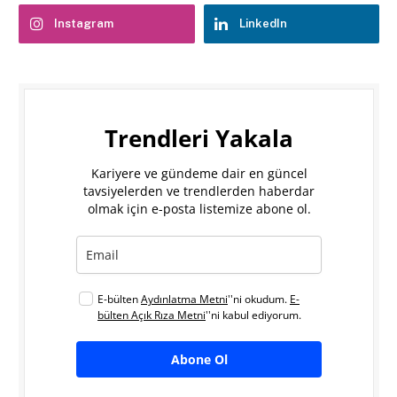
Instagram
LinkedIn
Trendleri Yakala
Kariyere ve gündeme dair en güncel
tavsiyelerden ve trendlerden haberdar
olmak için e-posta listemize abone ol.
E-bülten
Aydınlatma Metni
''ni okudum.
E-
bülten Açık Rıza Metni
''ni kabul ediyorum.
Abone Ol