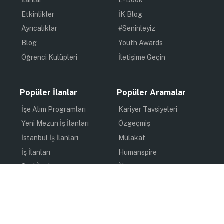
İlanlar
E-Book
Etkinlikler
İK Blog
Ayrıcalıklar
#Seninleyiz
Blog
Youth Awards
Öğrenci Kulüpleri
İletişime Geçin
Popüler İlanlar
Popüler Aramalar
İşe Alım Programları
Kariyer Tavsiyeleri
Yeni Mezun İş İlanları
Özgeçmiş
İstanbul İş İlanları
Mülakat
İş İlanları
Humanspire
Staj İlanları
İlham
Online Staj
Quiz
Uzun Dönem Staj
Kişisel Gelişim
Kısa Dönem Staj
Gündem