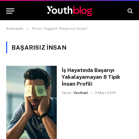
»
Anasayfa
Posts Tagged "Başarısız İnsan"
BAŞARISIZ İNSAN
İş Hayatında Başarıyı
Yakalayamayan 8 Tipik
İnsan Profili
Yazar:
Youthall
3 Mart 2019