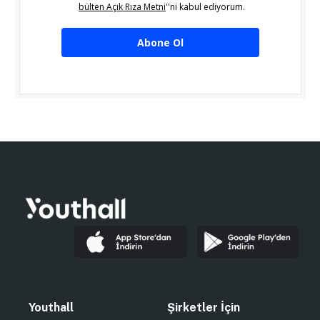
bülten Açık Rıza Metni
''ni kabul ediyorum.
Abone Ol
Youthall
Şirketler İçin