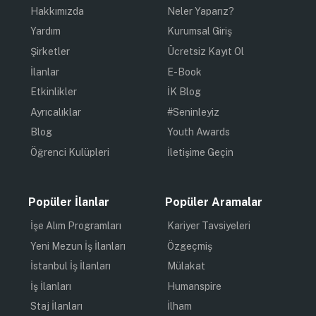
Hakkımızda
Neler Yaparız?
Yardım
Kurumsal Giriş
Şirketler
Ücretsiz Kayıt Ol
İlanlar
E-Book
Etkinlikler
İK Blog
Ayrıcalıklar
#Seninleyiz
Blog
Youth Awards
Öğrenci Kulüpleri
İletişime Geçin
Popüler İlanlar
Popüler Aramalar
İşe Alım Programları
Kariyer Tavsiyeleri
Yeni Mezun İş İlanları
Özgeçmiş
İstanbul İş İlanları
Mülakat
İş İlanları
Humanspire
Staj İlanları
İlham