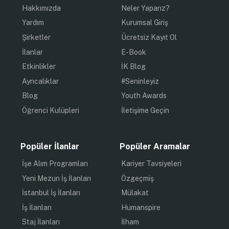
Hakkımızda
Neler Yaparız?
Yardım
Kurumsal Giriş
Şirketler
Ücretsiz Kayıt Ol
İlanlar
E-Book
Etkinlikler
İK Blog
Ayrıcalıklar
#Seninleyiz
Blog
Youth Awards
Öğrenci Kulüpleri
İletişime Geçin
Popüler İlanlar
Popüler Aramalar
İşe Alım Programları
Kariyer Tavsiyeleri
Yeni Mezun İş İlanları
Özgeçmiş
İstanbul İş İlanları
Mülakat
İş İlanları
Humanspire
Staj İlanları
İlham