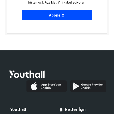
bülten Açık Rıza Metni
''ni kabul ediyorum.
Abone Ol
Youthall
Şirketler İçin