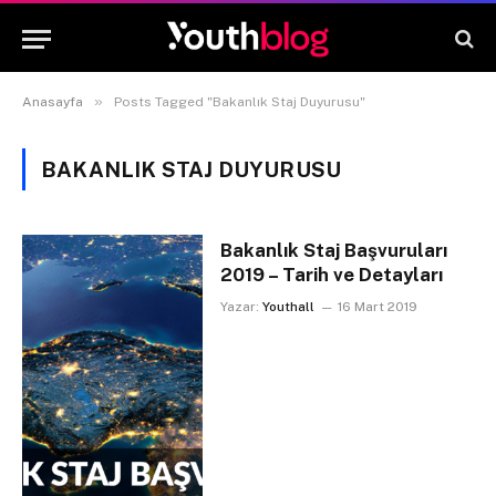
»
Anasayfa
Posts Tagged "Bakanlık Staj Duyurusu"
BAKANLIK STAJ DUYURUSU
Bakanlık Staj Başvuruları
2019 – Tarih ve Detayları
Yazar:
Youthall
16 Mart 2019