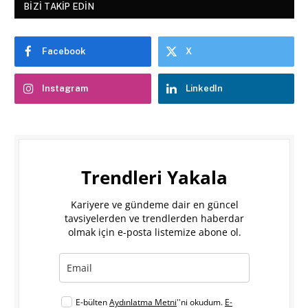
BIZI TAKIP EDIN
Facebook
X
Instagram
LinkedIn
Trendleri Yakala
Kariyere ve gündeme dair en güncel
tavsiyelerden ve trendlerden haberdar
olmak için e-posta listemize abone ol.
E-bülten
Aydınlatma Metni
''ni okudum.
E-