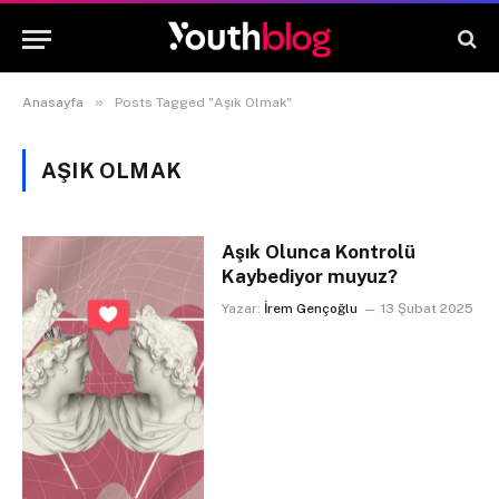
»
Anasayfa
Posts Tagged "Aşık Olmak"
AŞIK OLMAK
Aşık Olunca Kontrolü
Kaybediyor muyuz?
Yazar:
İrem Gençoğlu
13 Şubat 2025