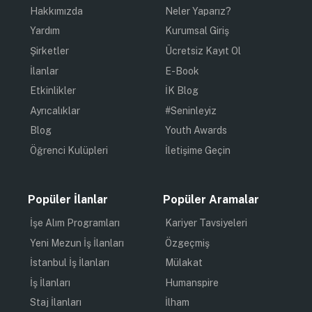
Hakkımızda
Neler Yaparız?
Yardım
Kurumsal Giriş
Şirketler
Ücretsiz Kayıt Ol
İlanlar
E-Book
Etkinlikler
İK Blog
Ayrıcalıklar
#Seninleyiz
Blog
Youth Awards
Öğrenci Kulüpleri
İletişime Geçin
Popüler İlanlar
Popüler Aramalar
İşe Alım Programları
Kariyer Tavsiyeleri
Yeni Mezun İş İlanları
Özgeçmiş
İstanbul İş İlanları
Mülakat
İş İlanları
Humanspire
Staj İlanları
İlham