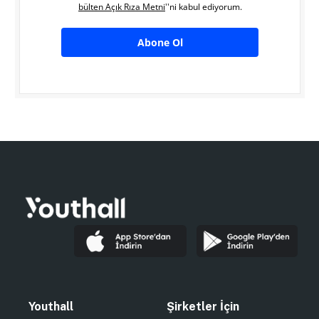
bülten Açık Rıza Metni
''ni kabul ediyorum.
Abone Ol
Youthall
Şirketler İçin