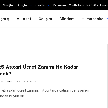
Maaşlar
Araçlar
Okullar
Premium
Youth Awards 2026 – Hemen
eçmiş
Mülakat
Gelişim
Gündem
Humanspire
5 Asgari Ücret Zammı Ne Kadar
cak?
Youthall
13 Aralık 2024
yılı asgari ücret zammı, milyonlarca çalışan ve işveren
ından büyük bir…