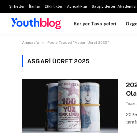
Şirketler
İlanlar
Etkinlikler
Ayrıcalıklar
Satış Liderleri Akademisi
Kariyer Tavsiyeleri
Özg
»
Anasayfa
Posts Tagged "Asgari Ücret 2025"
ASGARI ÜCRET 2025
202
Ola
Yazar:
2025 
taraf