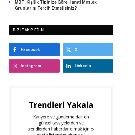
MBTI Kişilik Tipinize Göre Hangi Meslek
Gruplarını Tercih Etmelisiniz?
BIZI TAKIP EDIN
Facebook
X
Instagram
LinkedIn
Trendleri Yakala
Kariyere ve gündeme dair en
güncel tavsiyelerden ve
trendlerden haberdar olmak için e-
posta listemize abone ol.