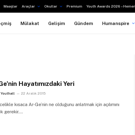
Maaşlar
Araçlar
Okullar
Premium
Youth Awards 2026 – Hemen
eçmiş
Mülakat
Gelişim
Gündem
Humanspire
Ge’nin Hayatımızdaki Yeri
Youthall
22 Aralık 2015
ikle kısaca Ar-Ge’nin ne olduğunu anlatmak için açılımını
k gerekir.…