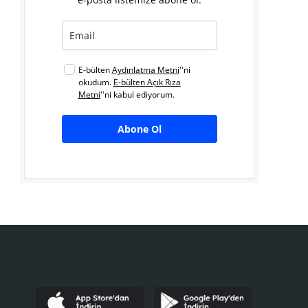
E-bülten
Aydınlatma Metni
''ni
okudum.
E-bülten Açık Rıza
Metni
''ni kabul ediyorum.
Abone Ol