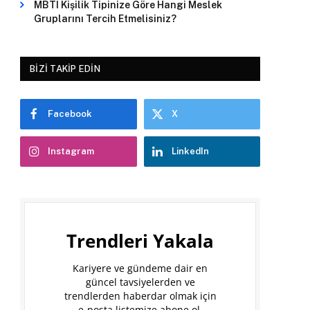
MBTI Kişilik Tipinize Göre Hangi Meslek
Gruplarını Tercih Etmelisiniz?
BIZI TAKIP EDIN
Facebook
X
Instagram
LinkedIn
Trendleri Yakala
Kariyere ve gündeme dair en
güncel tavsiyelerden ve
trendlerden haberdar olmak için
e-posta listemize abone ol.