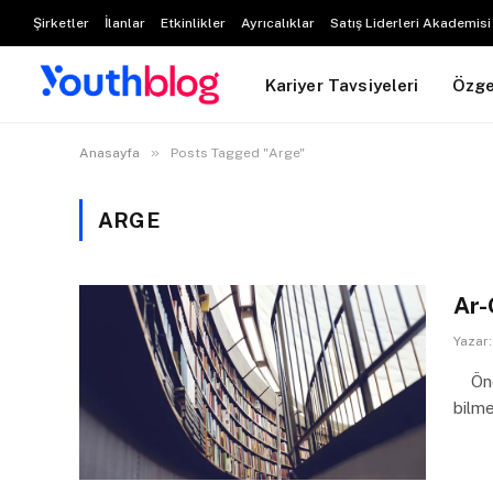
Şirketler
İlanlar
Etkinlikler
Ayrıcalıklar
Satış Liderleri Akademisi
Kariyer Tavsiyeleri
Özg
»
Anasayfa
Posts Tagged "Arge"
ARGE
Ar-
Yazar:
Öncel
bilme