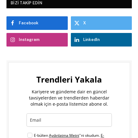
BIZI TAKIP EDIN
Facebook
X
Instagram
LinkedIn
Trendleri Yakala
Kariyere ve gündeme dair en güncel
tavsiyelerden ve trendlerden haberdar
olmak için e-posta listemize abone ol.
E-bülten
Aydınlatma Metni
''ni okudum.
E-