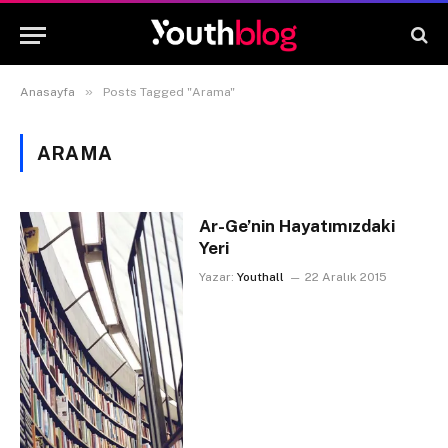
»
Anasayfa
Posts Tagged "Arama"
ARAMA
Ar-Ge’nin Hayatımızdaki
Yeri
Yazar:
Youthall
22 Aralık 2015