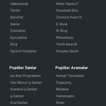
Hakkımızda
Neler Yaparız?
Yardım
Kurumsal Giriş
Şirketler
Ücretsiz Kayıt Ol
İlanlar
E-Book
Etkinlikler
İK Blog
Ayrıcalıklar
#Seninleyiz
Blog
Youth Awards
Öğrenci Kulüpleri
İletişime Geçin
Popüler İlanlar
Popüler Aramalar
İşe Alım Programları
Kariyer Tavsiyeleri
Yeni Mezun İş İlanları
Özgeçmiş
İstanbul İş İlanları
Mülakat
İş İlanları
Humanspire
Staj İlanları
İlham