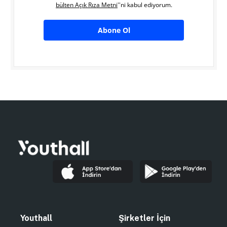
bülten Açık Rıza Metni
''ni kabul ediyorum.
Abone Ol
Youthall
Şirketler İçin