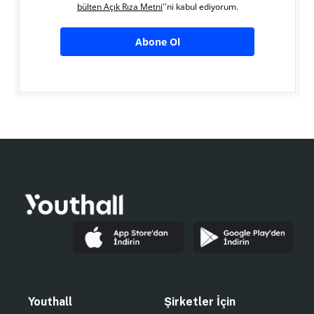
bülten Açık Rıza Metni
''ni kabul ediyorum.
Abone Ol
Youthall
Şirketler İçin