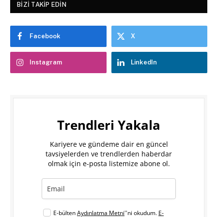
BIZI TAKIP EDIN
Facebook
X
Instagram
LinkedIn
Trendleri Yakala
Kariyere ve gündeme dair en güncel
tavsiyelerden ve trendlerden haberdar
olmak için e-posta listemize abone ol.
E-bülten
Aydınlatma Metni
''ni okudum.
E-