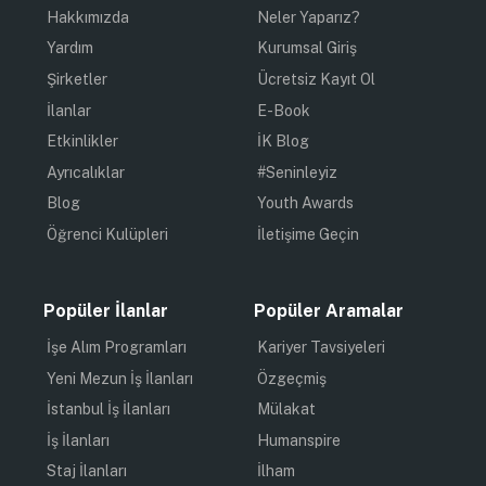
Hakkımızda
Neler Yaparız?
Yardım
Kurumsal Giriş
Şirketler
Ücretsiz Kayıt Ol
İlanlar
E-Book
Etkinlikler
İK Blog
Ayrıcalıklar
#Seninleyiz
Blog
Youth Awards
Öğrenci Kulüpleri
İletişime Geçin
Popüler İlanlar
Popüler Aramalar
İşe Alım Programları
Kariyer Tavsiyeleri
Yeni Mezun İş İlanları
Özgeçmiş
İstanbul İş İlanları
Mülakat
İş İlanları
Humanspire
Staj İlanları
İlham