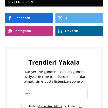
BIZI TAKIP EDIN
Facebook
X
Instagram
LinkedIn
Trendleri Yakala
Kariyere ve gündeme dair en güncel
tavsiyelerden ve trendlerden haberdar
olmak için e-posta listemize abone ol.
E-bülten
Aydınlatma Metni
''ni okudum.
E-