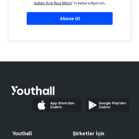
bülten Açık Rıza Metni
''ni kabul ediyorum.
Abone Ol
Youthall
Şirketler İçin