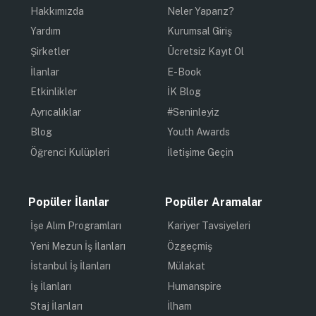
Hakkımızda
Neler Yaparız?
Yardım
Kurumsal Giriş
Şirketler
Ücretsiz Kayıt Ol
İlanlar
E-Book
Etkinlikler
İK Blog
Ayrıcalıklar
#Seninleyiz
Blog
Youth Awards
Öğrenci Kulüpleri
İletişime Geçin
Popüler İlanlar
Popüler Aramalar
İşe Alım Programları
Kariyer Tavsiyeleri
Yeni Mezun İş İlanları
Özgeçmiş
İstanbul İş İlanları
Mülakat
İş İlanları
Humanspire
Staj İlanları
İlham