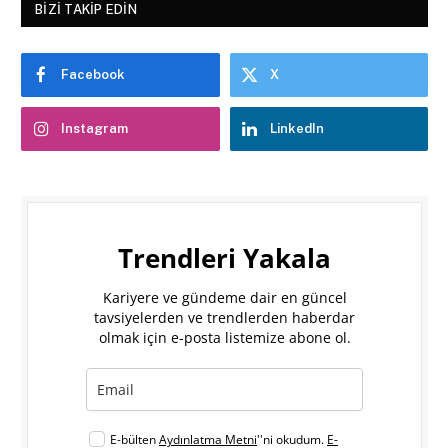
BIZI TAKIP EDIN
Facebook
X
Instagram
LinkedIn
Trendleri Yakala
Kariyere ve gündeme dair en güncel
tavsiyelerden ve trendlerden haberdar
olmak için e-posta listemize abone ol.
E-bülten
Aydınlatma Metni
''ni okudum.
E-