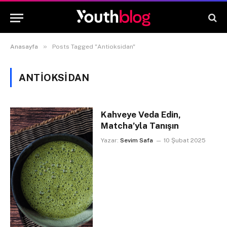
»
Anasayfa
Posts Tagged "Antioksidan"
ANTIOKSIDAN
Kahveye Veda Edin,
Matcha’yla Tanışın
Yazar:
Sevim Safa
10 Şubat 2025