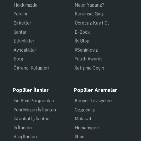
Hakkımızda
Neler Yaparız?
Yardım
Kurumsal Giriş
Şirketler
Ücretsiz Kayıt Ol
İlanlar
E-Book
Etkinlikler
İK Blog
Ayrıcalıklar
#Seninleyiz
Blog
Youth Awards
Öğrenci Kulüpleri
İletişime Geçin
Popüler İlanlar
Popüler Aramalar
İşe Alım Programları
Kariyer Tavsiyeleri
Yeni Mezun İş İlanları
Özgeçmiş
İstanbul İş İlanları
Mülakat
İş İlanları
Humanspire
Staj İlanları
İlham