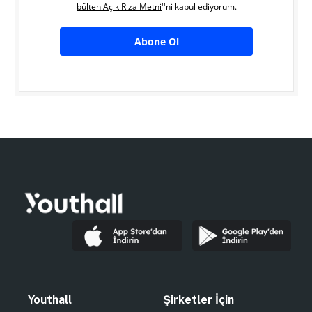
bülten Açık Rıza Metni
''ni kabul ediyorum.
Abone Ol
Youthall
Şirketler İçin