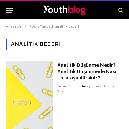
»
Anasayfa
Posts Tagged "analitik beceri"
ANALITIK BECERI
Analitik Düşünme Nedir?
Analitik Düşünmede Nasıl
Ustalaşabilirsiniz?
Yazar:
Senem Savaşan
28 Haziran
2021