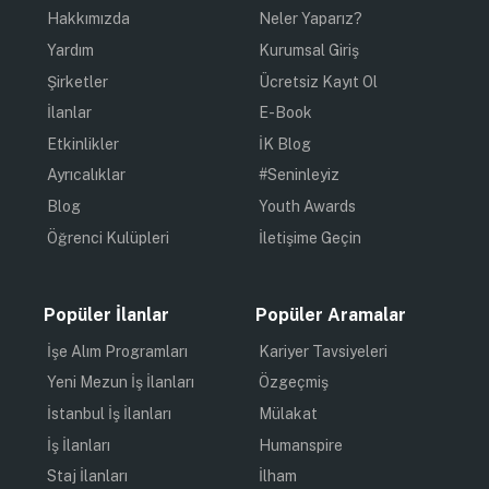
Hakkımızda
Neler Yaparız?
Yardım
Kurumsal Giriş
Şirketler
Ücretsiz Kayıt Ol
İlanlar
E-Book
Etkinlikler
İK Blog
Ayrıcalıklar
#Seninleyiz
Blog
Youth Awards
Öğrenci Kulüpleri
İletişime Geçin
Popüler İlanlar
Popüler Aramalar
İşe Alım Programları
Kariyer Tavsiyeleri
Yeni Mezun İş İlanları
Özgeçmiş
İstanbul İş İlanları
Mülakat
İş İlanları
Humanspire
Staj İlanları
İlham