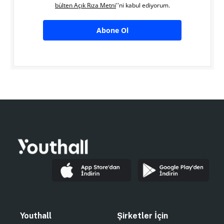
bülten Açık Rıza Metni
''ni kabul ediyorum.
Abone Ol
Youthall
Şirketler İçin