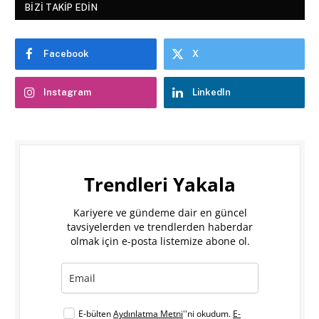
BIZI TAKIP EDIN
Facebook
X
Instagram
LinkedIn
Trendleri Yakala
Kariyere ve gündeme dair en güncel
tavsiyelerden ve trendlerden haberdar
olmak için e-posta listemize abone ol.
E-bülten
Aydınlatma Metni
''ni okudum.
E-