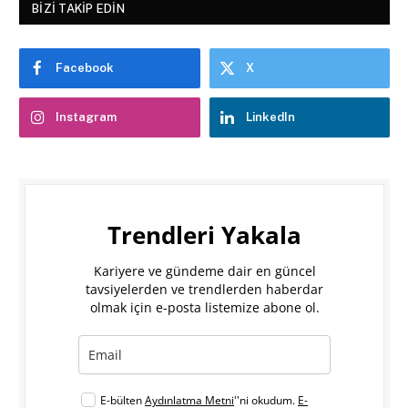
BIZI TAKIP EDIN
Facebook
X
Instagram
LinkedIn
Trendleri Yakala
Kariyere ve gündeme dair en güncel
tavsiyelerden ve trendlerden haberdar
olmak için e-posta listemize abone ol.
E-bülten
Aydınlatma Metni
''ni okudum.
E-