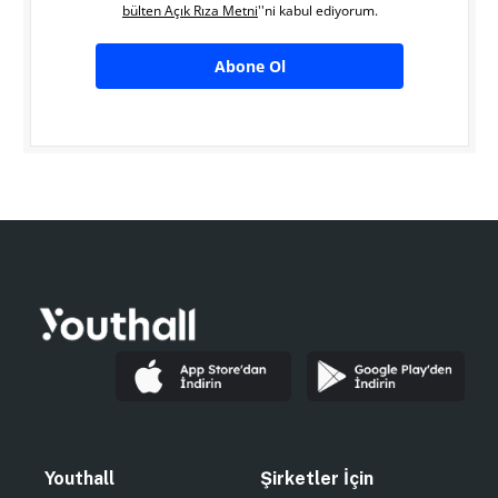
bülten Açık Rıza Metni
''ni kabul ediyorum.
Abone Ol
Youthall
Şirketler İçin