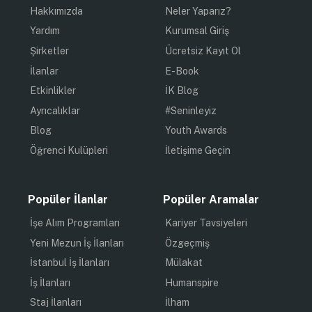
Hakkımızda
Neler Yaparız?
Yardım
Kurumsal Giriş
Şirketler
Ücretsiz Kayıt Ol
İlanlar
E-Book
Etkinlikler
İK Blog
Ayrıcalıklar
#Seninleyiz
Blog
Youth Awards
Öğrenci Kulüpleri
İletişime Geçin
Popüler İlanlar
Popüler Aramalar
İşe Alım Programları
Kariyer Tavsiyeleri
Yeni Mezun İş İlanları
Özgeçmiş
İstanbul İş İlanları
Mülakat
İş İlanları
Humanspire
Staj İlanları
İlham