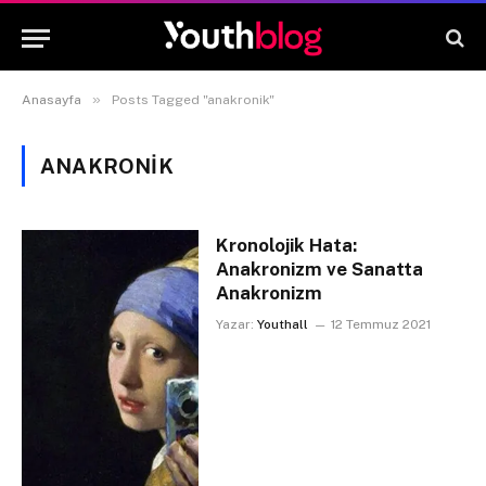
»
Anasayfa
Posts Tagged "anakronik"
ANAKRONIK
Kronolojik Hata:
Anakronizm ve Sanatta
Anakronizm
Yazar:
Youthall
12 Temmuz 2021