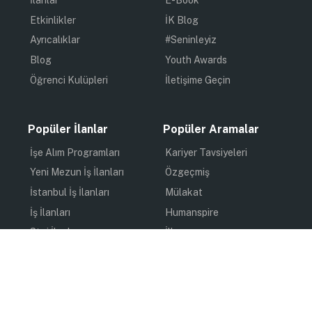
İlanlar
E-Book
Etkinlikler
İK Blog
Ayrıcalıklar
#Seninleyiz
Blog
Youth Awards
Öğrenci Kulüpleri
İletişime Geçin
Popüler İlanlar
Popüler Aramalar
İşe Alım Programları
Kariyer Tavsiyeleri
Yeni Mezun İş İlanları
Özgeçmiş
İstanbul İş İlanları
Mülakat
İş İlanları
Humanspire
Staj İlanları
İlham
Online Staj
Quiz
Uzun Dönem Staj
Kişisel Gelişim
Kısa Dönem Staj
Gündem