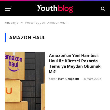
»
Anasayfa
Posts Tagged "Amazon Haul"
AMAZON HAUL
Amazon’un Yeni Hamlesi:
Haul ile Küresel Pazarda
Temu’ya Meydan Okumak
Mı?
Yazar:
İrem Gençoğlu
5 Mart 2025