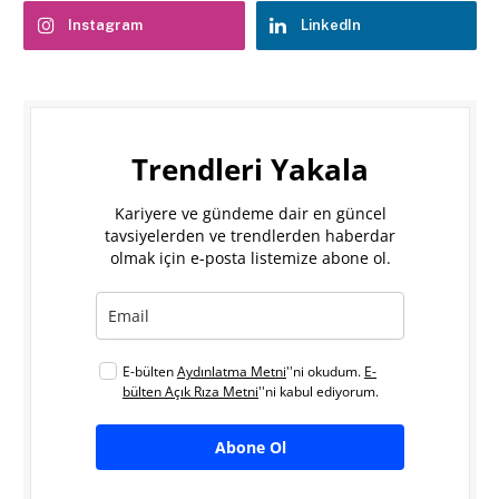
Instagram
LinkedIn
Trendleri Yakala
Kariyere ve gündeme dair en güncel
tavsiyelerden ve trendlerden haberdar
olmak için e-posta listemize abone ol.
E-bülten
Aydınlatma Metni
''ni okudum.
E-
bülten Açık Rıza Metni
''ni kabul ediyorum.
Abone Ol