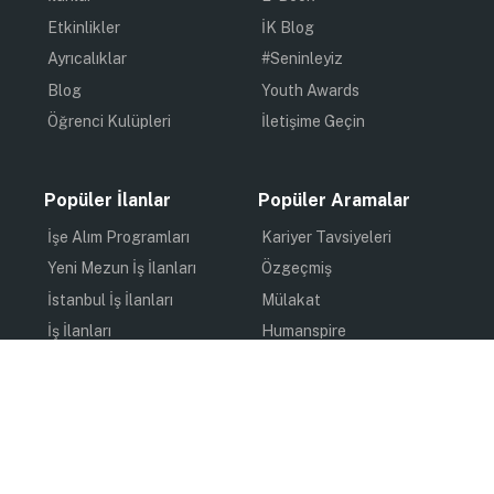
Etkinlikler
İK Blog
Ayrıcalıklar
#Seninleyiz
Blog
Youth Awards
Öğrenci Kulüpleri
İletişime Geçin
Popüler İlanlar
Popüler Aramalar
İşe Alım Programları
Kariyer Tavsiyeleri
Yeni Mezun İş İlanları
Özgeçmiş
İstanbul İş İlanları
Mülakat
İş İlanları
Humanspire
Staj İlanları
İlham
Online Staj
Quiz
Uzun Dönem Staj
Kişisel Gelişim
Kısa Dönem Staj
Gündem