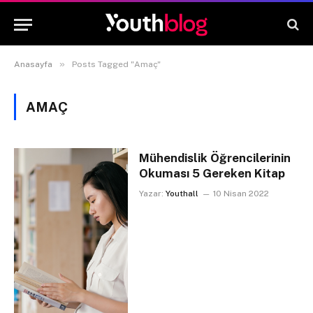
»
Anasayfa
Posts Tagged "Amaç"
AMAÇ
Mühendislik Öğrencilerinin
Okuması 5 Gereken Kitap
Yazar:
Youthall
10 Nisan 2022