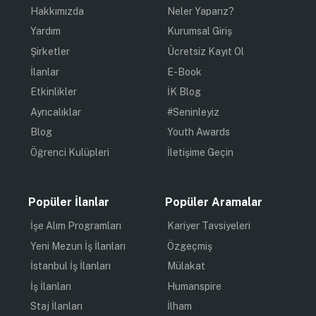
Hakkımızda
Neler Yaparız?
Yardım
Kurumsal Giriş
Şirketler
Ücretsiz Kayıt Ol
İlanlar
E-Book
Etkinlikler
İK Blog
Ayrıcalıklar
#Seninleyiz
Blog
Youth Awards
Öğrenci Kulüpleri
İletişime Geçin
Popüler İlanlar
Popüler Aramalar
İşe Alım Programları
Kariyer Tavsiyeleri
Yeni Mezun İş İlanları
Özgeçmiş
İstanbul İş İlanları
Mülakat
İş İlanları
Humanspire
Staj İlanları
İlham