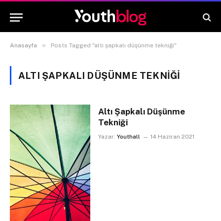
»
Anasayfa
Posts Tagged "altı şapkalı düşünme tekniği"
ALTI ŞAPKALI DÜŞÜNME TEKNIĞI
Altı Şapkalı Düşünme
Tekniği
Yazar:
Youthall
14 Haziran 2021