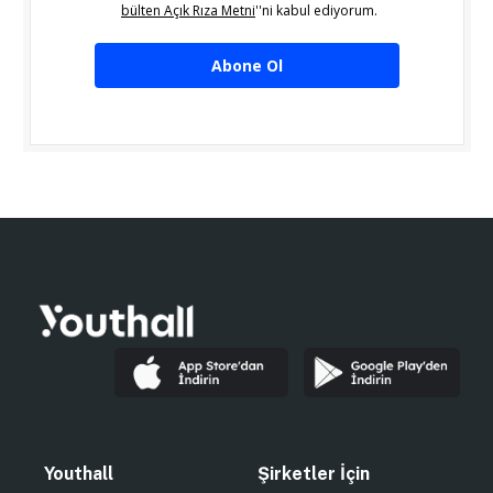
bülten Açık Rıza Metni
''ni kabul ediyorum.
Abone Ol
Youthall
Şirketler İçin