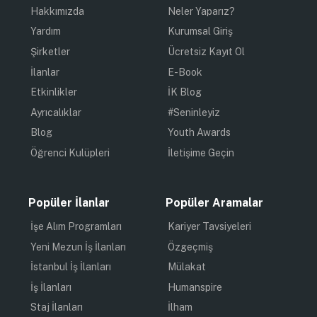
Hakkımızda
Neler Yaparız?
Yardım
Kurumsal Giriş
Şirketler
Ücretsiz Kayıt Ol
İlanlar
E-Book
Etkinlikler
İK Blog
Ayrıcalıklar
#Seninleyiz
Blog
Youth Awards
Öğrenci Kulüpleri
İletişime Geçin
Popüler İlanlar
Popüler Aramalar
İşe Alım Programları
Kariyer Tavsiyeleri
Yeni Mezun İş İlanları
Özgeçmiş
İstanbul İş İlanları
Mülakat
İş İlanları
Humanspire
Staj İlanları
İlham