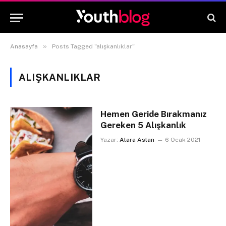
»
Anasayfa
Posts Tagged "alışkanlıklar"
ALIŞKANLIKLAR
Hemen Geride Bırakmanız
Gereken 5 Alışkanlık
Yazar:
Alara Aslan
6 Ocak 2021