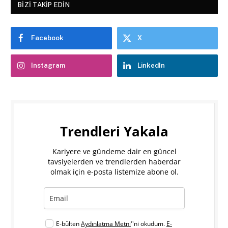
BIZI TAKIP EDIN
Facebook
X
Instagram
LinkedIn
Trendleri Yakala
Kariyere ve gündeme dair en güncel
tavsiyelerden ve trendlerden haberdar
olmak için e-posta listemize abone ol.
E-bülten
Aydınlatma Metni
''ni okudum.
E-