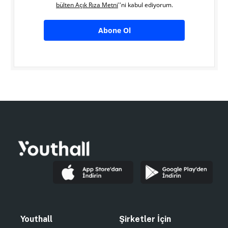
bülten Açık Rıza Metni
''ni kabul ediyorum.
Abone Ol
Youthall
Şirketler İçin