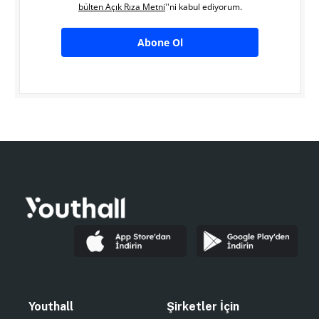
bülten Açık Rıza Metni
''ni kabul ediyorum.
Abone Ol
Youthall
Şirketler İçin