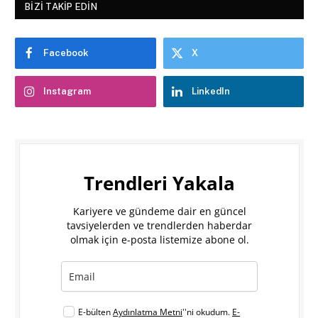
BIZI TAKIP EDIN
Facebook
X
Instagram
LinkedIn
Trendleri Yakala
Kariyere ve gündeme dair en güncel
tavsiyelerden ve trendlerden haberdar
olmak için e-posta listemize abone ol.
E-bülten
Aydınlatma Metni
''ni okudum.
E-