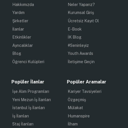
Hakkımızda
Neler Yaparız?
Yardım
Kurumsal Giriş
Şirketler
Ücretsiz Kayıt Ol
İlanlar
E-Book
Etkinlikler
İK Blog
Ayrıcalıklar
#Seninleyiz
Blog
Youth Awards
Öğrenci Kulüpleri
İletişime Geçin
Popüler İlanlar
Popüler Aramalar
İşe Alım Programları
Kariyer Tavsiyeleri
Yeni Mezun İş İlanları
Özgeçmiş
İstanbul İş İlanları
Mülakat
İş İlanları
Humanspire
Staj İlanları
İlham