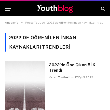
»
Anasayfa
Posts Tagged "2022’de öğrenilen insan kaynakları trendleri"
2022’DE ÖĞRENILEN INSAN
KAYNAKLARI TRENDLERI
2022’de Öne Çıkan 5 İK
Trendi
Yazar:
Youthall
17 Eylül 2022