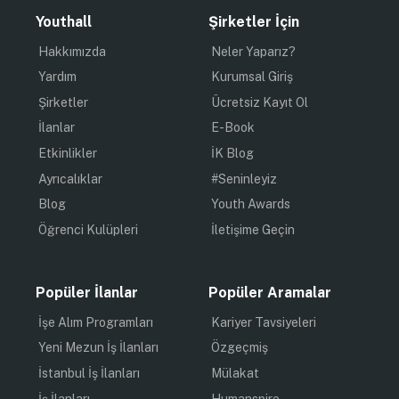
Youthall
Şirketler İçin
Hakkımızda
Neler Yaparız?
Yardım
Kurumsal Giriş
Şirketler
Ücretsiz Kayıt Ol
İlanlar
E-Book
Etkinlikler
İK Blog
Ayrıcalıklar
#Seninleyiz
Blog
Youth Awards
Öğrenci Kulüpleri
İletişime Geçin
Popüler İlanlar
Popüler Aramalar
İşe Alım Programları
Kariyer Tavsiyeleri
Yeni Mezun İş İlanları
Özgeçmiş
İstanbul İş İlanları
Mülakat
İş İlanları
Humanspire