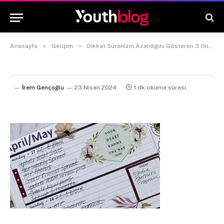
»
»
Anasayfa
Gelişim
Dikkat Sürenizin Azaldığını Gösteren 3 Önemli İşaret
İrem Gençoğlu
23 Nisan 2024
1 dk okuma süresi