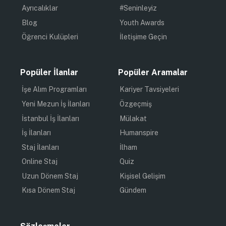
Ayrıcalıklar
#Seninleyiz
Blog
Youth Awards
Öğrenci Kulüpleri
İletişime Geçin
Popüler İlanlar
Popüler Aramalar
İşe Alım Programları
Kariyer Tavsiyeleri
Yeni Mezun İş İlanları
Özgeçmiş
İstanbul İş İlanları
Mülakat
İş İlanları
Humanspire
Staj İlanları
İlham
Online Staj
Quiz
Uzun Dönem Staj
Kişisel Gelişim
Kısa Dönem Staj
Gündem