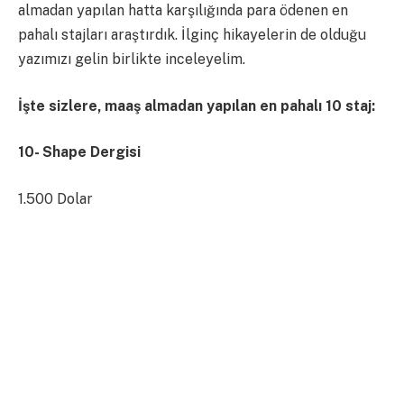
almadan yapılan hatta karşılığında para ödenen en
pahalı stajları araştırdık. İlginç hikayelerin de olduğu
yazımızı gelin birlikte inceleyelim.
İşte sizlere, maaş almadan yapılan en pahalı 10 staj:
10- Shape Dergisi
1.500 Dolar
Shape’nin eski yazı işleri müdürü, 2010 yılında
charitybuzz aracılığıyla dergide iki ay maaşsız staj
imkanı sundu. Shape, ismi açıklanmayan bir istekliye
popüler spor yayıncılığı iç işleyişini öğrenmesi için 60
gün staj yapma fırsatı sağladı. Bir başka staj ise sadece
3 hafta sürdü ve staj, açık artırmada 1.500 dolar tahmini
değer ile satıldı. Para, New York’ta özel bir kadın liberal