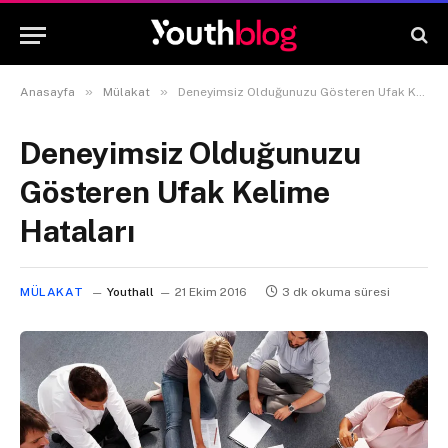
»
»
Anasayfa
Mülakat
Deneyimsiz Olduğunuzu Gösteren Ufak Kelime Hataları
Deneyimsiz Olduğunuzu
Gösteren Ufak Kelime
Hataları
MÜLAKAT
Youthall
21 Ekim 2016
3 dk okuma süresi