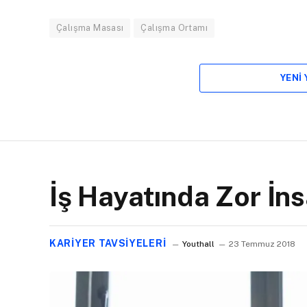
Çalışma Masası
Çalışma Ortamı
YENI
İş Hayatında Zor İn
KARIYER TAVSIYELERI
Youthall
23 Temmuz 2018