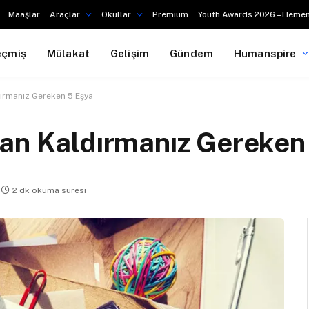
Maaşlar
Araçlar
Okullar
Premium
Youth Awards 2026 – Hemen
eçmiş
Mülakat
Gelişim
Gündem
Humanspire
ırmanız Gereken 5 Eşya
dan Kaldırmanız Gereken
2 dk okuma süresi