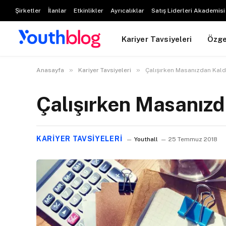
Şirketler
İlanlar
Etkinlikler
Ayrıcalıklar
Satış Liderleri Akademisi
Kariyer Tavsiyeleri
Özg
»
»
Anasayfa
Kariyer Tavsiyeleri
Çalışırken Masanızdan Kald
Çalışırken Masanız
KARIYER TAVSIYELERI
Youthall
25 Temmuz 2018