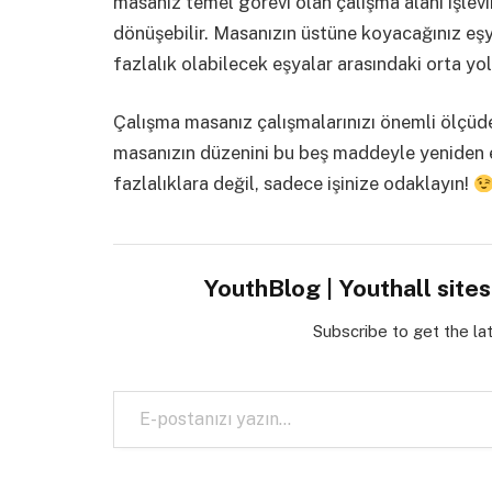
masanız temel görevi olan çalışma alanı işlevin
dönüşebilir. Masanızın üstüne koyacağınız eşy
fazlalık olabilecek eşyalar arasındaki orta yo
Çalışma masanız çalışmalarınızı önemli ölçüde
masanızın düzenini bu beş maddeyle yeniden el
fazlalıklara değil, sadece işinize odaklayın!
YouthBlog | Youthall site
Subscribe to get the la
E-postanızı yazın…