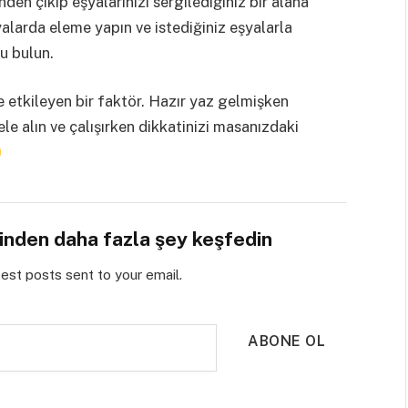
den çıkıp eşyalarınızı sergilediğiniz bir alana
alarda eleme yapın ve istediğiniz eşyalarla
lu bulun.
 etkileyen bir faktör. Hazır yaz gelmişken
e alın ve çalışırken dikkatinizi masanızdaki
sinden daha fazla şey keşfedin
test posts sent to your email.
ABONE OL