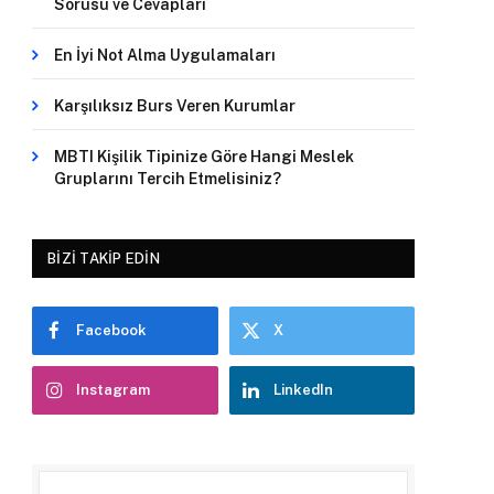
Sorusu ve Cevapları
En İyi Not Alma Uygulamaları
Karşılıksız Burs Veren Kurumlar
MBTI Kişilik Tipinize Göre Hangi Meslek
Gruplarını Tercih Etmelisiniz?
BIZI TAKIP EDIN
Facebook
X
Instagram
LinkedIn