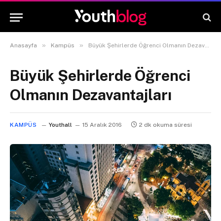
»
»
Anasayfa
Kampüs
Büyük Şehirlerde Öğrenci Olmanın Dezavantajları
Büyük Şehirlerde Öğrenci
Olmanın Dezavantajları
KAMPÜS
Youthall
15 Aralık 2016
2 dk okuma süresi