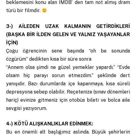
beklemesini konu alan IMDB’ den tam not almış dram
türü bir filmdir.
3-) AİLEDEN UZAK KALMANIN GETİRDİKLERİ
(BAŞKA BİR İLDEN GELEN VE YALNIZ YAŞAYANLAR
İÇİN)
Çoğu öğrencinin sene başında “oh be sonunda
özgürüm” dedikten kısa bir süre sonra
“Annem olsa şimdi ne güzel yemekler yapardı.” “Evde
olsam hiç parayı sorun etmezdim.” şeklinde dert
yanışıdır. Bazı durumlarda içe kapanmaya, kısa süreli
depresyona sebep olabilir. Reçetenize (sınav dönemleri
hariç) evinize gitmeniz için otobüs bileti ve bolca aile
sevgisi yazıyorum.
4-) KÖTÜ ALIŞKANLIKLAR EDİNMEK:
Bu en önemli alt başlığımız aslında. Büyük şehirlerin