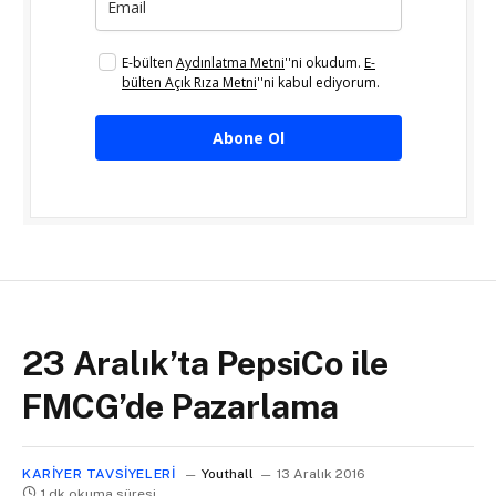
E-bülten
Aydınlatma Metni
''ni okudum.
E-
bülten Açık Rıza Metni
''ni kabul ediyorum.
Abone Ol
23 Aralık’ta PepsiCo ile
FMCG’de Pazarlama
KARIYER TAVSIYELERI
Youthall
13 Aralık 2016
1 dk okuma süresi