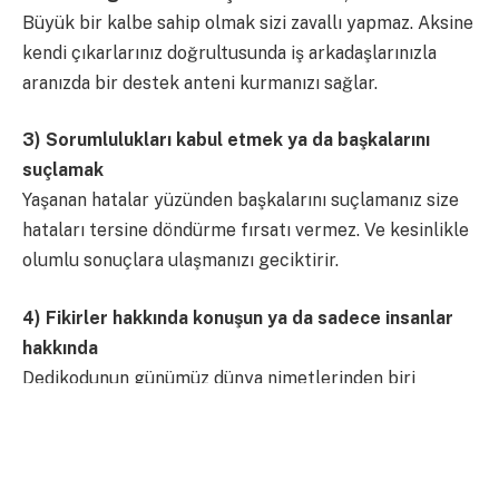
Büyük bir kalbe sahip olmak sizi zavallı yapmaz. Aksine
kendi çıkarlarınız doğrultusunda iş arkadaşlarınızla
aranızda bir destek anteni kurmanızı sağlar.
3) Sorumlulukları kabul etmek ya da başkalarını
suçlamak
Yaşanan hatalar yüzünden başkalarını suçlamanız size
hataları tersine döndürme fırsatı vermez. Ve kesinlikle
olumlu sonuçlara ulaşmanızı geciktirir.
4) Fikirler hakkında konuşun ya da sadece insanlar
hakkında
Dedikodunun günümüz dünya nimetlerinden biri
olduğunu biliyoruz ama fikirler ve yenilikçi düşünceler
sizi geleceğe daha hızlı bir şekilde ulaştırırken,
dedikodu olduğunuz yerde sayıklamanıza sebep olur.