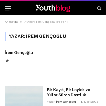
»
Anasayfa
Author: İrem Gençoğlu (Page 4)
YAZAR:
İREM GENÇOĞLU
İrem Gençoğlu
Website
Bir Kayık, Bir Leylek ve
Yıllar Süren Dostluk
Yazar:
İrem Gençoğlu
17 Mart 2025