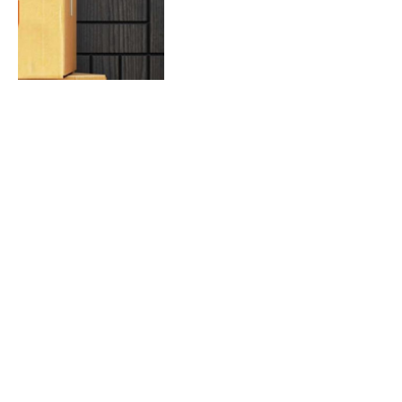
Google’ın 60 Saat Mesai
Açıklaması
Yazar:
İrem Gençoğlu
3 Mart 2025