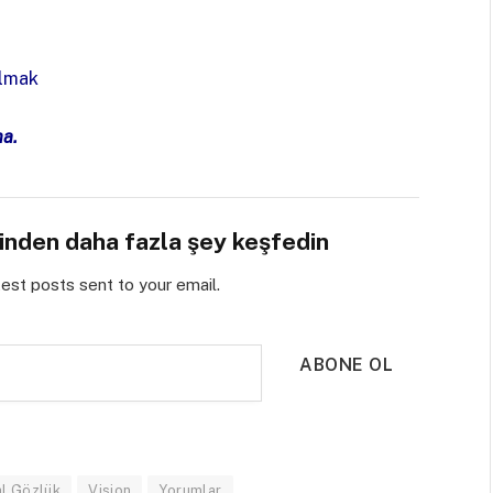
Olmak
ma.
sinden daha fazla şey keşfedin
test posts sent to your email.
ABONE OL
l Gözlük
Vision
Yorumlar