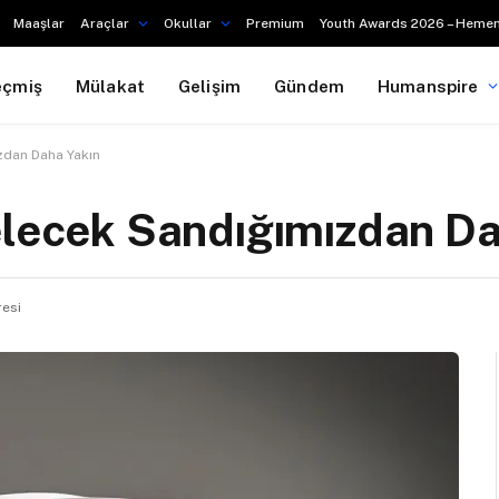
Maaşlar
Araçlar
Okullar
Premium
Youth Awards 2026 – Hemen
eçmiş
Mülakat
Gelişim
Gündem
Humanspire
zdan Daha Yakın
elecek Sandığımızdan D
resi