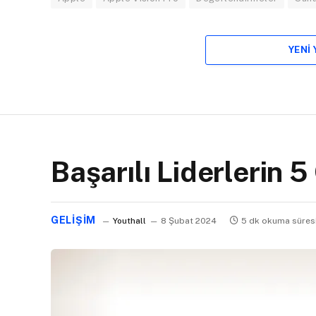
YENI
Başarılı Liderlerin 5
GELIŞIM
Youthall
8 Şubat 2024
5 dk okuma süres