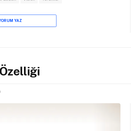
 YORUM YAZ
 Özelliği
i