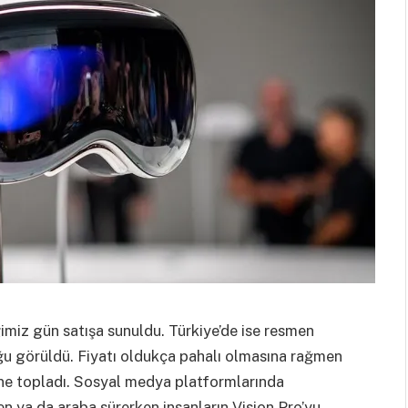
imiz gün satışa sunuldu. Türkiye’de ise resmen
uğu görüldü. Fiyatı oldukça pahalı olmasına rağmen
rine topladı. Sosyal medya platformlarında
n ya da araba sürerken insanların Vision Pro’yu