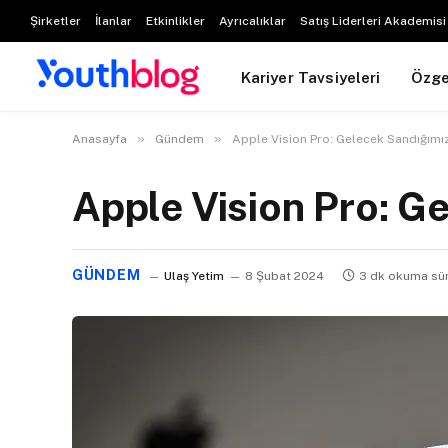
Şirketler
İlanlar
Etkinlikler
Ayrıcalıklar
Satış Liderleri Akademisi
Kariyer Tavsiyeleri
Özg
»
»
Anasayfa
Gündem
Apple Vision Pro: Gelecek Sandığımı
Apple Vision Pro: G
GÜNDEM
Ulaş Yetim
8 Şubat 2024
3 dk okuma sü