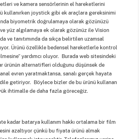
etleri ve kamera sensörlerinin el hareketlerini
nü kullanırken joystick gibi ek araçlara gereksinimi
nusunda biyometrik doğrulamaya olarak gözünüzü
 ve yüz algılamaya ek olarak gözünüz ile Vision
da ve tanıtımında da sıkça belirtilen uzamsal
ıyor. Ürünü özellikle bedensel hareketlerle kontrol
ilmesine” yardımcı oluyor. Burada web sitesindeki
dar ürünün alternatifleri olduğunu düşünsek de
 sanal evren yaratmaktansa, sanalı gerçek hayata
ile getiriyor. Böylece bizler de bu ürünü kullanan
yük ihtimalle de daha fazla göreceğiz.
aate kadar batarya kullanım hakkı ortalama bir film
tlesini azaltıyor çünkü bu fiyata ürünü almak