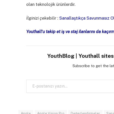
olan teknolojik ürünlerdir.
İlginizi çekebilir
:
Sanallaştıkça Savunmasız 
Youthall’u takip et iş ve staj ilanlarını da kaçır
YouthBlog | Youthall site
Subscribe to get the la
E-postanızı yazın…
Apple
Apple Vision Pro
Değerlendirmeler
Sana