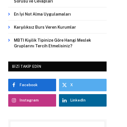
Sorusu ve Cevapları
En İyi Not Alma Uygulamaları
Karşılıksız Burs Veren Kurumlar
MBTI Kişilik Tipinize Göre Hangi Meslek
Gruplarını Tercih Etmelisiniz?
BIZI TAKIP EDIN
Facebook
X
Instagram
LinkedIn