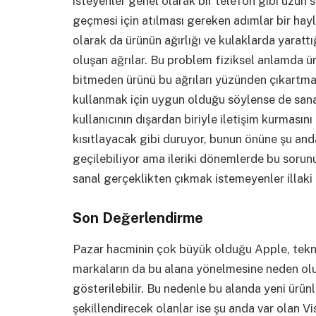
isteyenler genel olarak bir telefon gibi uzun 
geçmesi için atılması gereken adımlar bir hayli
olarak da ürünün ağırlığı ve kulaklarda yarattı
oluşan ağrılar. Bu problem fiziksel anlamda ürü
bitmeden ürünü bu ağrıları yüzünden çıkartmak
kullanmak için uygun olduğu söylense de sanal
kullanıcının dışardan biriyle iletişim kurmasın
kısıtlayacak gibi duruyor, bunun önüne şu and
geçilebiliyor ama ileriki dönemlerde bu sorun
sanal gerçeklikten çıkmak istemeyenler illaki 
Son Değerlendirme
Pazar hacminin çok büyük olduğu Apple, teknol
markaların da bu alana yönelmesine neden oluy
gösterilebilir. Bu nedenle bu alanda yeni ürün
şekillendirecek olanlar ise şu anda var olan 