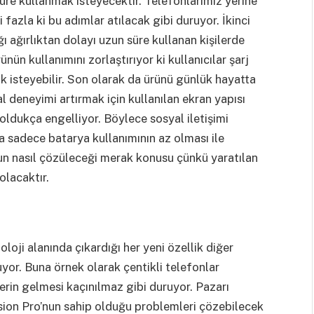
süre kullanmak isteyecektir. Telefonlarımız yerine
 fazla ki bu adımlar atılacak gibi duruyor. İkinci
ğı ağırlıktan dolayı uzun süre kullanan kişilerde
nün kullanımını zorlaştırıyor ki kullanıcılar şarj
 isteyebilir. Son olarak da ürünü günlük hayatta
 deneyimi artırmak için kullanılan ekran yapısı
ı oldukça engelliyor. Böylece sosyal iletişimi
a sadece batarya kullanımının az olması ile
un nasıl çözüleceği merak konusu çünkü yaratılan
olacaktır.
oji alanında çıkardığı her yeni özellik diğer
or. Buna örnek olarak çentikli telefonlar
lerin gelmesi kaçınılmaz gibi duruyor. Pazarı
Vision Pro’nun sahip olduğu problemleri çözebilecek