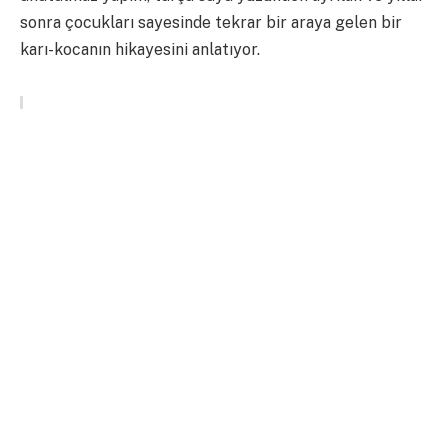
sonra çocukları sayesinde tekrar bir araya gelen bir
karı-kocanın hikayesini anlatıyor.
Neden İzlemelisiniz?
“Turşu suyu limonla mı yapılır, sirkeyle mi?”
tartışması her izlemede aynı neşeyi verir.
Sıcaklığı, aile bağlarını ve samimiyeti en
saf haliyle hissettiren, her yaştan aile
bireyinin bayılarak izleyeceği zamansız bir
başyapıt olduğu için bu bayramda ilk
tercihiniz olmalı.
2. Coco (2017)
Tür:
Animasyon, Macera, Aile |
Süre:
1 saat 45 dakika