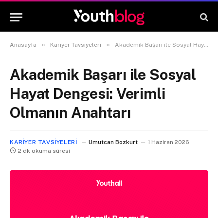
»
»
Anasayfa
Kariyer Tavsiyeleri
Akademik Başarı ile Sosyal Hayat Dengesi: Verimli Olmanın Anahtarı
Akademik Başarı ile Sosyal
Hayat Dengesi: Verimli
Olmanın Anahtarı
KARIYER TAVSIYELERI
Umutcan Bozkurt
1 Haziran 2026
2 dk okuma süresi