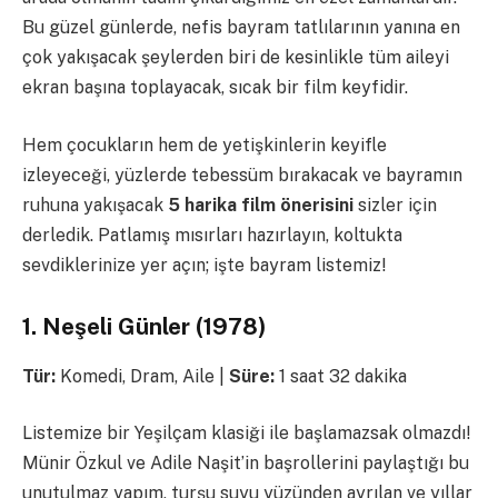
Bu güzel günlerde, nefis bayram tatlılarının yanına en
çok yakışacak şeylerden biri de kesinlikle tüm aileyi
ekran başına toplayacak, sıcak bir film keyfidir.
Hem çocukların hem de yetişkinlerin keyifle
izleyeceği, yüzlerde tebessüm bırakacak ve bayramın
ruhuna yakışacak
5 harika film önerisini
sizler için
derledik. Patlamış mısırları hazırlayın, koltukta
sevdiklerinize yer açın; işte bayram listemiz!
1. Neşeli Günler (1978)
Tür:
Komedi, Dram, Aile |
Süre:
1 saat 32 dakika
Listemize bir Yeşilçam klasiği ile başlamazsak olmazdı!
Münir Özkul ve Adile Naşit’in başrollerini paylaştığı bu
unutulmaz yapım, turşu suyu yüzünden ayrılan ve yıllar