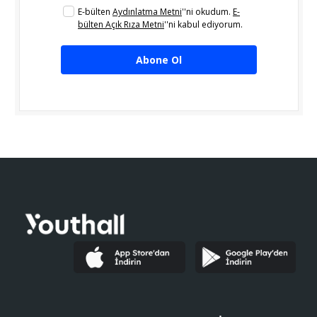
E-bülten
Aydınlatma Metni
''ni okudum.
E-
bülten Açık Rıza Metni
''ni kabul ediyorum.
Abone Ol