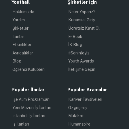
Youthall
Şirketler İçin
Hakkımızda
Neler Yaparız?
Yardım
Kurumsal Giriş
Şirketler
Ücretsiz Kayıt Ol
İlanlar
E-Book
Etkinlikler
İK Blog
Ayrıcalıklar
#Seninleyiz
Blog
Youth Awards
Öğrenci Kulüpleri
İletişime Geçin
Popüler İlanlar
Popüler Aramalar
İşe Alım Programları
Kariyer Tavsiyeleri
Yeni Mezun İş İlanları
Özgeçmiş
İstanbul İş İlanları
Mülakat
İş İlanları
Humanspire