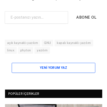
E-postanızı yazın…
ABONE OL
açık kaynaklı yazılım
GNU
kapalı kaynaklı yazılım
linux
phyton
yazılım
YENI YORUM YAZ
POPÜLER İÇERIKLER