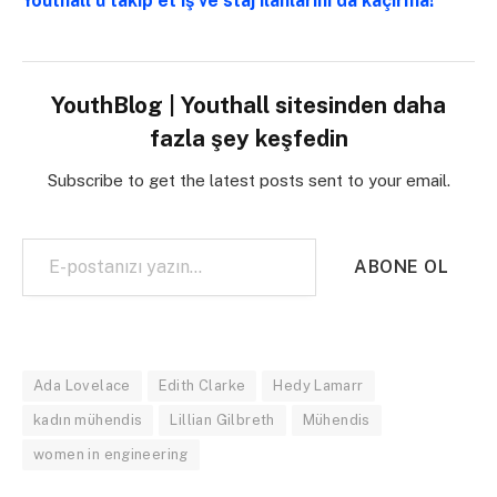
Youthall’u takip et iş ve staj ilanlarını da kaçırma!
YouthBlog | Youthall sitesinden daha
fazla şey keşfedin
Subscribe to get the latest posts sent to your email.
E-postanızı yazın…
ABONE OL
Ada Lovelace
Edith Clarke
Hedy Lamarr
kadın mühendis
Lillian Gilbreth
Mühendis
women in engineering