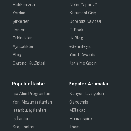
Hakkımızda
Neler Yaparız?
Yardım
Kurumsal Giriş
Şirketler
Ücretsiz Kayıt Ol
İlanlar
E-Book
Etkinlikler
İK Blog
Ayrıcalıklar
#Seninleyiz
Blog
Youth Awards
Öğrenci Kulüpleri
İletişime Geçin
Popüler İlanlar
Popüler Aramalar
İşe Alım Programları
Kariyer Tavsiyeleri
Yeni Mezun İş İlanları
Özgeçmiş
İstanbul İş İlanları
Mülakat
İş İlanları
Humanspire
Staj İlanları
İlham