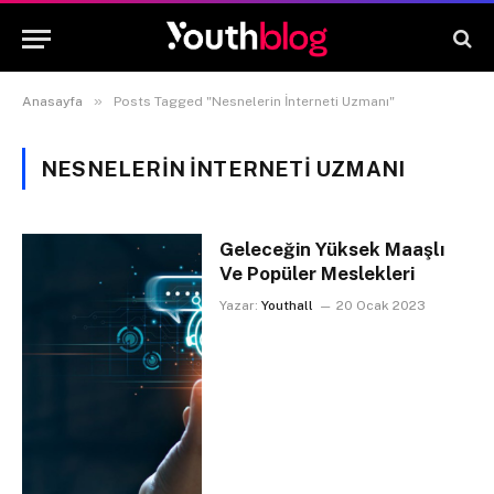
»
Anasayfa
Posts Tagged "Nesnelerin İnterneti Uzmanı"
NESNELERIN İNTERNETI UZMANI
Geleceğin Yüksek Maaşlı
Ve Popüler Meslekleri
Yazar:
Youthall
20 Ocak 2023