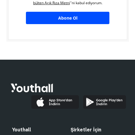
bülten Açık Rıza Metni
''ni kabul ediyorum.
Abone Ol
Youthall
Şirketler İçin