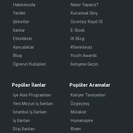
Hakkımızda
Neler Yaparız?
Yardım
Kurumsal Giriş
Şirketler
Ücretsiz Kayıt Ol
İlanlar
E-Book
Etkinlikler
İK Blog
Ayrıcalıklar
#Seninleyiz
Blog
Youth Awards
Öğrenci Kulüpleri
İletişime Geçin
Popüler İlanlar
Popüler Aramalar
İşe Alım Programları
Kariyer Tavsiyeleri
Yeni Mezun İş İlanları
Özgeçmiş
İstanbul İş İlanları
Mülakat
İş İlanları
Humanspire
Staj İlanları
İlham