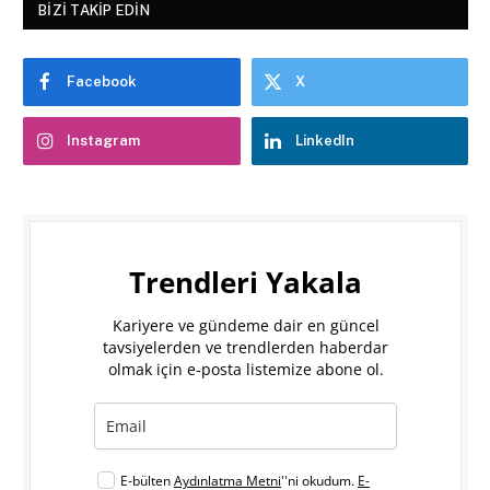
BIZI TAKIP EDIN
Facebook
X
Instagram
LinkedIn
Trendleri Yakala
Kariyere ve gündeme dair en güncel
tavsiyelerden ve trendlerden haberdar
olmak için e-posta listemize abone ol.
E-bülten
Aydınlatma Metni
''ni okudum.
E-