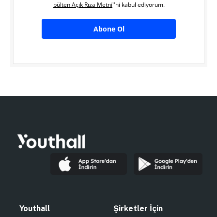
bülten Açık Rıza Metni
''ni kabul ediyorum.
Abone Ol
Youthall
Şirketler İçin