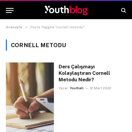
»
Anasayfa
Posts Tagged "cornell metodu"
CORNELL METODU
Ders Çalışmayı
Kolaylaştıran Cornell
Metodu Nedir?
Yazar:
Youthall
12 Mart 2022