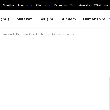
Maaşlar
Araçlar
Okullar
Premium
Youth Awards 2026 – Hemen
eçmiş
Mülakat
Gelişim
Gündem
Humanspire
»
+ Hakkında Bilmeniz Gerekenler
burak-erasmus