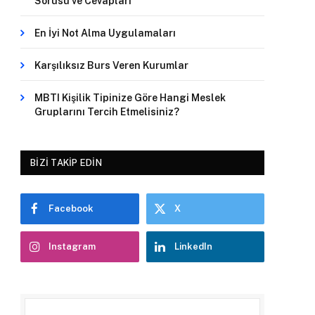
Sorusu ve Cevapları
En İyi Not Alma Uygulamaları
Karşılıksız Burs Veren Kurumlar
MBTI Kişilik Tipinize Göre Hangi Meslek
Gruplarını Tercih Etmelisiniz?
BIZI TAKIP EDIN
Facebook
X
Instagram
LinkedIn