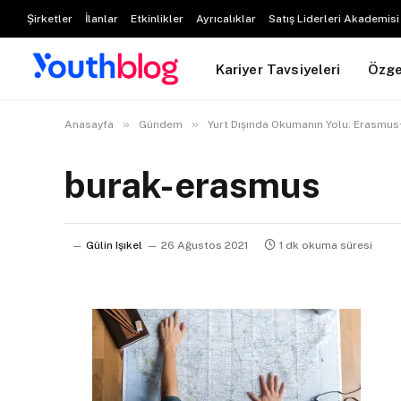
Şirketler
İlanlar
Etkinlikler
Ayrıcalıklar
Satış Liderleri Akademisi
Kariyer Tavsiyeleri
Özg
»
»
Anasayfa
Gündem
Yurt Dışında Okumanın Yolu: Erasmus
burak-erasmus
Gülin Işıkel
26 Ağustos 2021
1 dk okuma süresi