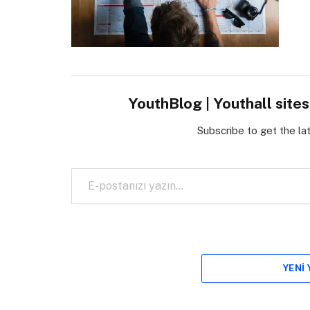
YouthBlog | Youthall site
Subscribe to get the la
E-postanızı yazın…
YENI