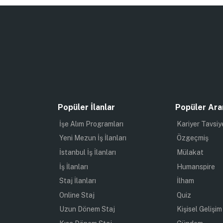
Popüler İlanlar
Popüler Ara
İşe Alım Programları
Kariyer Tavsiy
Yeni Mezun İş İlanları
Özgeçmiş
İstanbul İş İlanları
Mülakat
İş İlanları
Humanspire
Staj İlanları
İlham
Online Staj
Quiz
Uzun Dönem Staj
Kişisel Gelişim