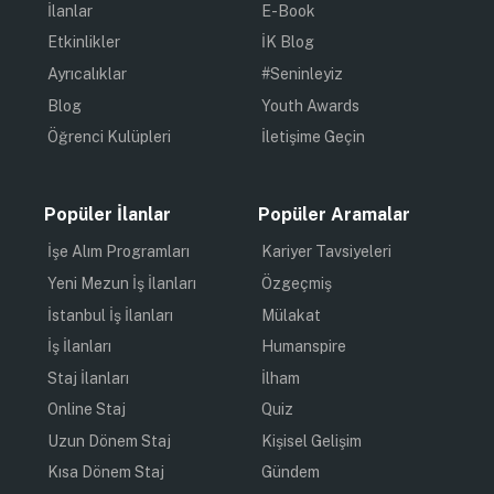
İlanlar
E-Book
Etkinlikler
İK Blog
Ayrıcalıklar
#Seninleyiz
Blog
Youth Awards
Öğrenci Kulüpleri
İletişime Geçin
Popüler İlanlar
Popüler Aramalar
İşe Alım Programları
Kariyer Tavsiyeleri
Yeni Mezun İş İlanları
Özgeçmiş
İstanbul İş İlanları
Mülakat
İş İlanları
Humanspire
Staj İlanları
İlham
Online Staj
Quiz
Uzun Dönem Staj
Kişisel Gelişim
Kısa Dönem Staj
Gündem