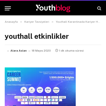
»
»
Anasayfa
Kariyer Tavsiyeleri
Youthall Karantinada Kariyer Hayatını Geliştirmek İçin Neler Yaptı?
youthall etkinlikler
Alara Aslan
18 Mayıs 2020
1 dk okuma süresi