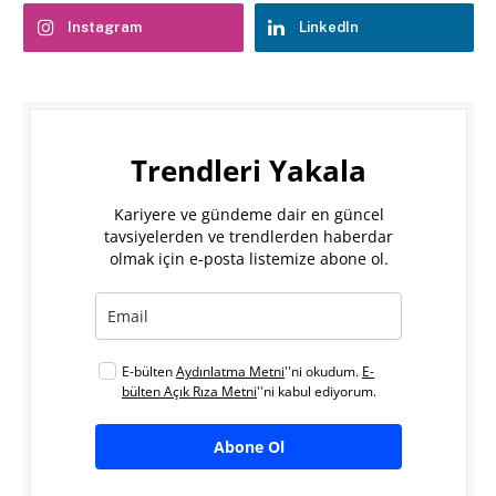
Instagram
LinkedIn
Trendleri Yakala
Kariyere ve gündeme dair en güncel
tavsiyelerden ve trendlerden haberdar
olmak için e-posta listemize abone ol.
E-bülten
Aydınlatma Metni
''ni okudum.
E-
bülten Açık Rıza Metni
''ni kabul ediyorum.
Abone Ol