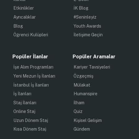
Etkinlikler
İK Blog
Ayrıcalıklar
#Seninleyiz
Blog
Youth Awards
Öğrenci Kulüpleri
İletişime Geçin
Popüler İlanlar
Popüler Aramalar
İşe Alım Programları
Kariyer Tavsiyeleri
Yeni Mezun İş İlanları
Özgeçmiş
İstanbul İş İlanları
Mülakat
İş İlanları
Humanspire
Staj İlanları
İlham
Online Staj
Quiz
Uzun Dönem Staj
Kişisel Gelişim
Kısa Dönem Staj
Gündem