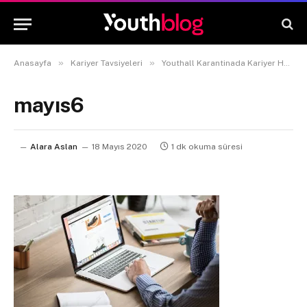
»
»
Anasayfa
Kariyer Tavsiyeleri
Youthall Karantinada Kariyer Hayatını Geliştirmek İçin Neler Yaptı?
mayıs6
Alara Aslan
18 Mayıs 2020
1 dk okuma süresi