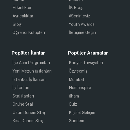
Etkinlikler
İK Blog
Ayrıcalıklar
#Seninleyiz
Blog
Youth Awards
Öğrenci Kulüpleri
İletişime Geçin
Popüler İlanlar
Popüler Aramalar
İşe Alım Programları
Kariyer Tavsiyeleri
Yeni Mezun İş İlanları
Özgeçmiş
İstanbul İş İlanları
Mülakat
İş İlanları
Humanspire
Staj İlanları
İlham
Online Staj
Quiz
Uzun Dönem Staj
Kişisel Gelişim
Kısa Dönem Staj
Gündem