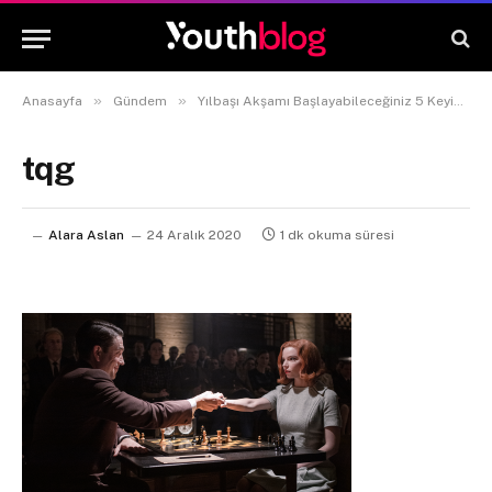
»
»
Anasayfa
Gündem
Yılbaşı Akşamı Başlayabileceğiniz 5 Keyifli Dizi
tqg
Alara Aslan
24 Aralık 2020
1 dk okuma süresi