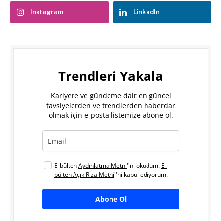
Instagram
LinkedIn
Trendleri Yakala
Kariyere ve gündeme dair en güncel
tavsiyelerden ve trendlerden haberdar
olmak için e-posta listemize abone ol.
E-bülten
Aydınlatma Metni
''ni okudum.
E-
bülten Açık Rıza Metni
''ni kabul ediyorum.
Abone Ol