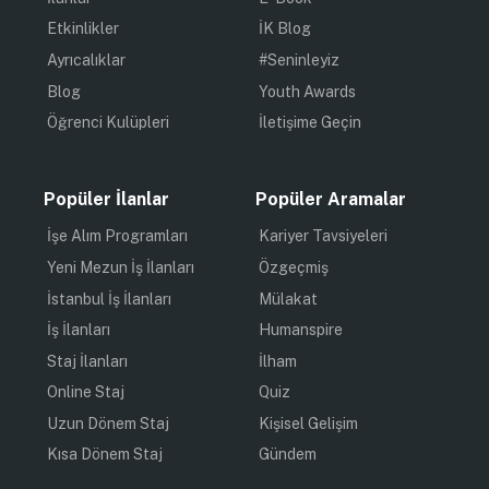
Etkinlikler
İK Blog
Ayrıcalıklar
#Seninleyiz
Blog
Youth Awards
Öğrenci Kulüpleri
İletişime Geçin
Popüler İlanlar
Popüler Aramalar
İşe Alım Programları
Kariyer Tavsiyeleri
Yeni Mezun İş İlanları
Özgeçmiş
İstanbul İş İlanları
Mülakat
İş İlanları
Humanspire
Staj İlanları
İlham
Online Staj
Quiz
Uzun Dönem Staj
Kişisel Gelişim
Kısa Dönem Staj
Gündem