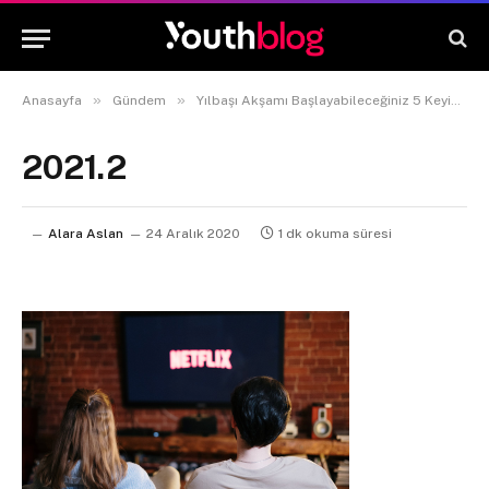
»
»
Anasayfa
Gündem
Yılbaşı Akşamı Başlayabileceğiniz 5 Keyifli Dizi
2021.2
Alara Aslan
24 Aralık 2020
1 dk okuma süresi