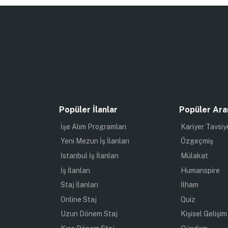
Popüler İlanlar
Popüler Ara
İşe Alım Programları
Kariyer Tavsiy
Yeni Mezun İş İlanları
Özgeçmiş
İstanbul İş İlanları
Mülakat
İş İlanları
Humanspire
Staj İlanları
İlham
Online Staj
Quiz
Uzun Dönem Staj
Kişisel Gelişim