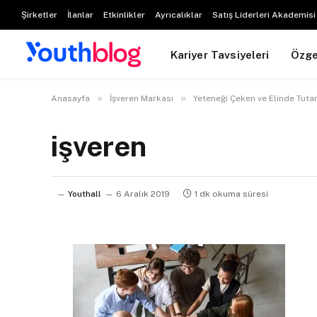
Şirketler
İlanlar
Etkinlikler
Ayrıcalıklar
Satış Liderleri Akademisi
Kariyer Tavsiyeleri
Özg
»
»
Anasayfa
İşveren Markası
Yeteneği Çeken ve Elinde Tutan 
işveren
Youthall
6 Aralık 2019
1 dk okuma süresi