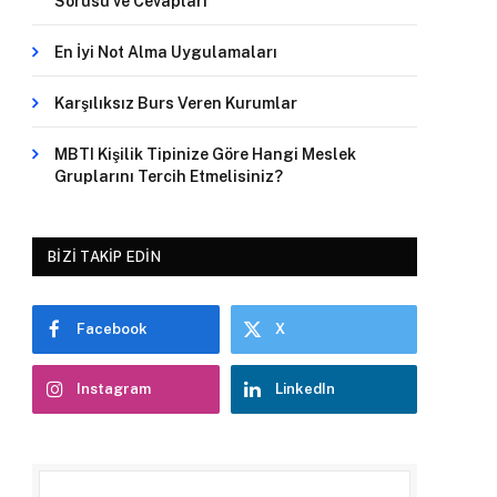
Sorusu ve Cevapları
En İyi Not Alma Uygulamaları
Karşılıksız Burs Veren Kurumlar
MBTI Kişilik Tipinize Göre Hangi Meslek
Gruplarını Tercih Etmelisiniz?
BIZI TAKIP EDIN
Facebook
X
Instagram
LinkedIn