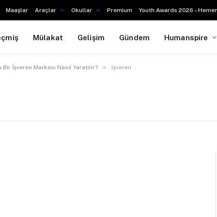
Maaşlar
Araçlar
Okullar
Premium
Youth Awards 2026 – Hemen
eçmiş
Mülakat
Gelişim
Gündem
Humanspire
»
Bir İşveren Markası Nasıl Yaratılır?
işveren