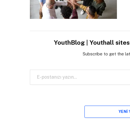
YouthBlog | Youthall site
Subscribe to get the la
E-postanızı yazın…
YENI